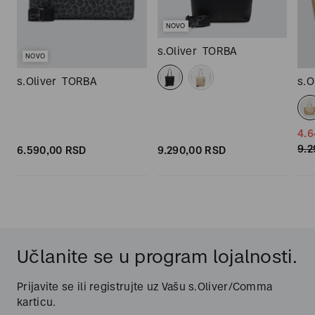
NOVO
s.Oliver
TORBA
NOVO
s.Oliver
TORBA
s.O
4.6
9.2
6.590,
00
RSD
9.290,
00
RSD
Učlanite se u program lojalnosti.
Prijavite se ili registrujte uz Vašu s.Oliver/Comma
karticu.