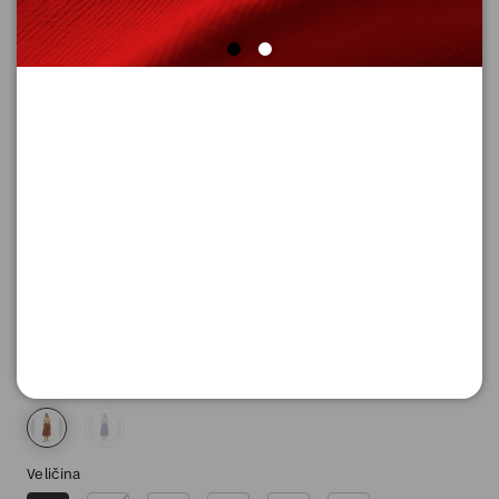
HALJINA DUGA
Šifra proizvoda: 2182259_57G4_36
9.290,
00
RSD
Boja
Veličina