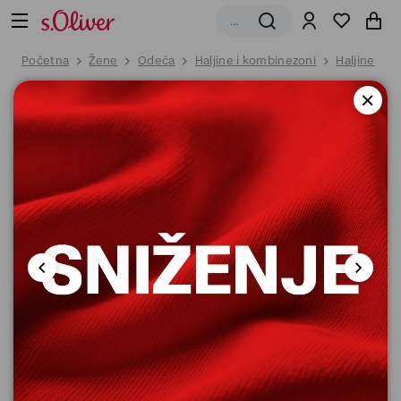
Početna
Žene
Odeća
Haljine i kombinezoni
Haljine