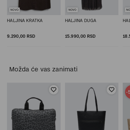
NOVO
NOVO
N
HALJINA KRATKA
HALJINA DUGA
HA
9.290,
00
RSD
15.990,
00
RSD
18.
Možda će vas zanimati
-