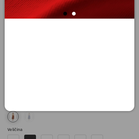
HALJINA DUGA
Šifra proizvoda: 2182259_88G4_36
9.290,
00
RSD
Boja
Veličina