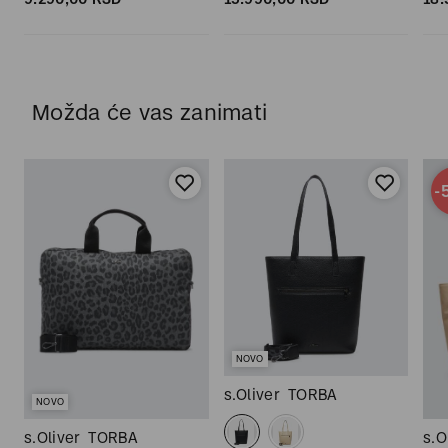
Možda će vas zanimati
-
NOVO
s.Oliver
TORBA
NOVO
s.Oliver
TORBA
s.O