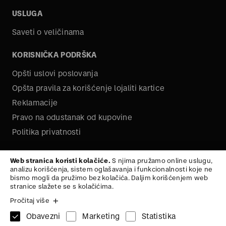
USLUGA
Saveti o veličinama
KORISNIČKA PODRŠKA
Opšti uslovi poslovanja
Opšta pravila za korišćenje lojaliti kartice
Reklamacije
Pravo na odustanak od kupovine
Politika privatnosti
O NAMA
Web stranica koristi kolačiće.
S njima pružamo online uslugu,
analizu korišćenja, sistem oglašavanja i funkcionalnosti koje ne
Kariera
bismo mogli da pružimo bez kolačića. Daljim korišćenjem web
stranice slažete se s kolačićima.
Pročitaj više
Obavezni
Marketing
Statistika