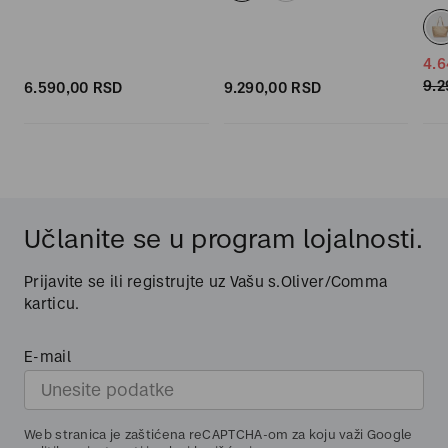
4.6
9.2
6.590,
00
RSD
9.290,
00
RSD
Učlanite se u program lojalnosti.
Prijavite se ili registrujte uz Vašu s.Oliver/Comma
karticu.
E-mail
Web stranica je zaštićena reCAPTCHA-om za koju važi Google