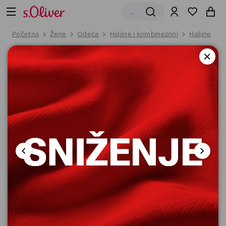
Početna
Žene
Odeća
Haljine i kombinezoni
Haljine