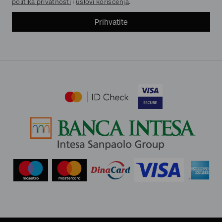
politika privatnosti
i
uslovi korišćenja
.
Prihvatite