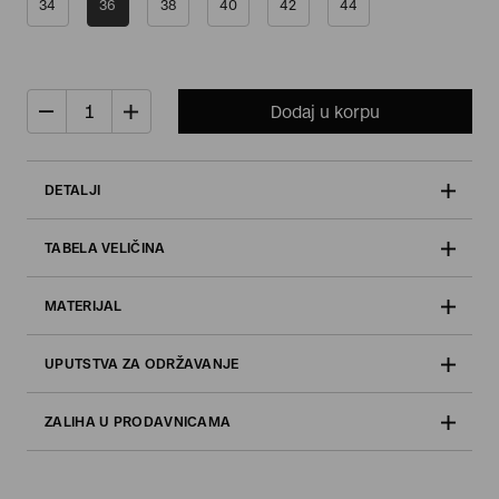
34
36
38
40
42
44
Dodaj u korpu
DETALJI
TABELA VELIČINA
MATERIJAL
UPUTSTVA ZA ODRŽAVANJE
ZALIHA U PRODAVNICAMA