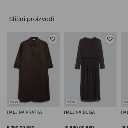
Slični proizvodi
NOVO
NOVO
N
HALJINA KRATKA
HALJINA DUGA
HA
9.290,
00
RSD
15.990,
00
RSD
18.