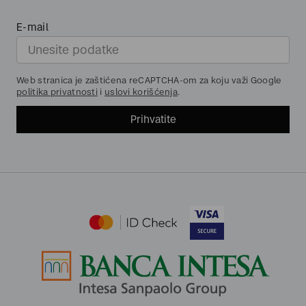
E-mail
Web stranica je zaštićena reCAPTCHA-om za koju važi Google
politika privatnosti
i
uslovi korišćenja
.
Prihvatite