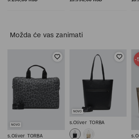
Možda će vas zanimati
-
NOVO
s.Oliver
TORBA
NOVO
s.Oliver
TORBA
s.O