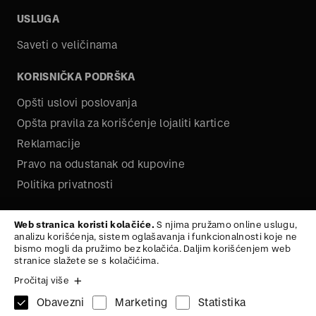
USLUGA
Saveti o veličinama
KORISNIČKA PODRŠKA
Opšti uslovi poslovanja
Opšta pravila za korišćenje lojaliti kartice
Reklamacije
Pravo na odustanak od kupovine
Politika privatnosti
O NAMA
Web stranica koristi kolačiće.
S njima pružamo online uslugu,
analizu korišćenja, sistem oglašavanja i funkcionalnosti koje ne
Kariera
bismo mogli da pružimo bez kolačića. Daljim korišćenjem web
stranice slažete se s kolačićima.
Pročitaj više
Obavezni
Marketing
Statistika