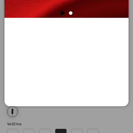
HALJINA KRATKA
Šifra proizvoda: 2180718_9999_40
13.290,
00
RSD
Boja
Veličina