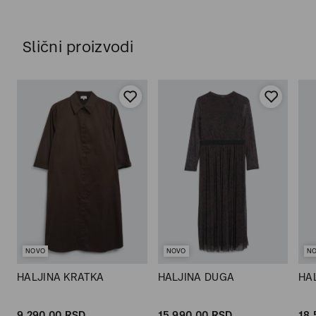
Slični proizvodi
NOVO
NOVO
N
HALJINA KRATKA
HALJINA DUGA
HA
9.290,
00
RSD
15.990,
00
RSD
18.