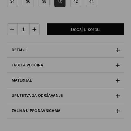
34
36
38
40
42
44
Dodaj u korpu
DETALJI
TABELA VELIČINA
MATERIJAL
UPUTSTVA ZA ODRŽAVANJE
ZALIHA U PRODAVNICAMA