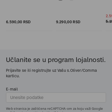
2.5
5.1
6.590,
00
RSD
9.290,
00
RSD
Učlanite se u program lojalnosti.
Prijavite se ili registrujte uz Vašu s.Oliver/Comma
karticu.
E-mail
Web stranica je zaštićena reCAPTCHA-om za koju važi Google