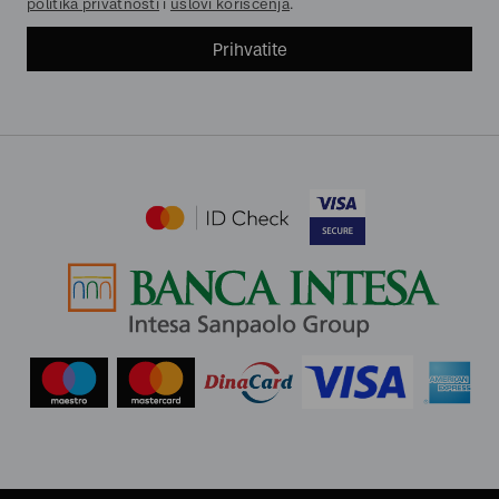
politika privatnosti
i
uslovi korišćenja
.
Prihvatite