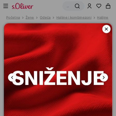
Početna
Žene
Odeća
Haljine i kombinezoni
Haljine