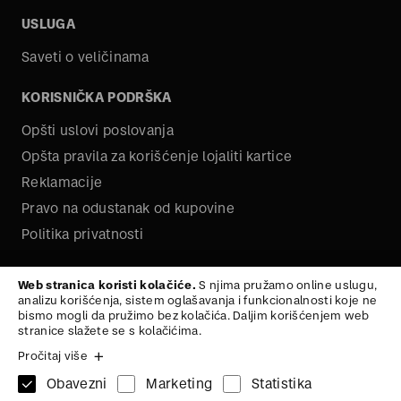
USLUGA
Saveti o veličinama
KORISNIČKA PODRŠKA
Opšti uslovi poslovanja
Opšta pravila za korišćenje lojaliti kartice
Reklamacije
Pravo na odustanak od kupovine
Politika privatnosti
O NAMA
Web stranica koristi kolačiće.
S njima pružamo online uslugu,
analizu korišćenja, sistem oglašavanja i funkcionalnosti koje ne
Kariera
bismo mogli da pružimo bez kolačića. Daljim korišćenjem web
stranice slažete se s kolačićima.
Pročitaj više
Obavezni
Marketing
Statistika