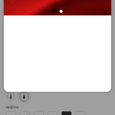
HALJINA DUGA
Šifra proizvoda: 2182259_57G4_42
9.290,
00
RSD
Boja
Veličina