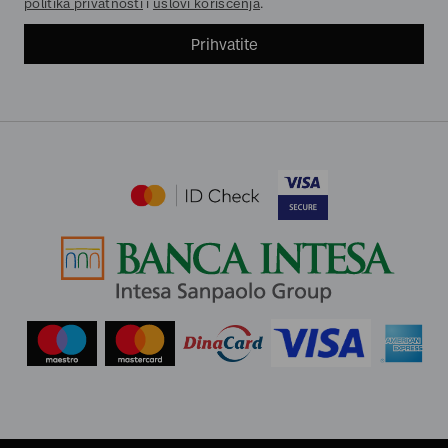
politika privatnosti
i
uslovi korišćenja
.
Prihvatite