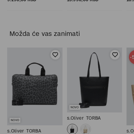
Možda će vas zanimati
-
NOVO
s.Oliver
TORBA
NOVO
s.Oliver
TORBA
s.O