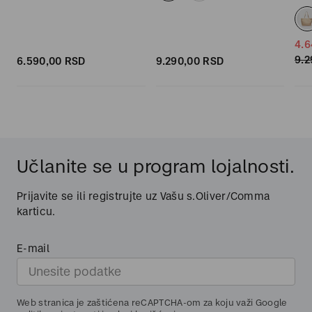
4.6
9.2
6.590,
00
RSD
9.290,
00
RSD
Učlanite se u program lojalnosti.
Prijavite se ili registrujte uz Vašu s.Oliver/Comma
karticu.
E-mail
Web stranica je zaštićena reCAPTCHA-om za koju važi Google