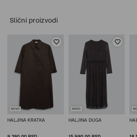
Slični proizvodi
NOVO
NOVO
N
HALJINA KRATKA
HALJINA DUGA
HA
9.290,
00
RSD
15.990,
00
RSD
18.