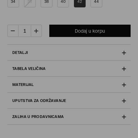
34
36
38
40
42
44
Dodaj u korpu
DETALJI
TABELA VELIČINA
MATERIJAL
UPUTSTVA ZA ODRŽAVANJE
ZALIHA U PRODAVNICAMA