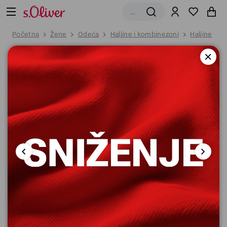
Početna
Žene
Odeća
Haljine i kombinezoni
Haljine