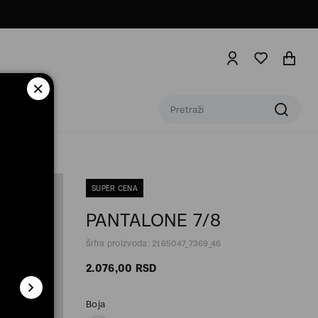
SUPER CENA
PANTALONE 7/8
Šifra proizvoda: 2165047_7369_46
2.076,
00
RSD
Boja