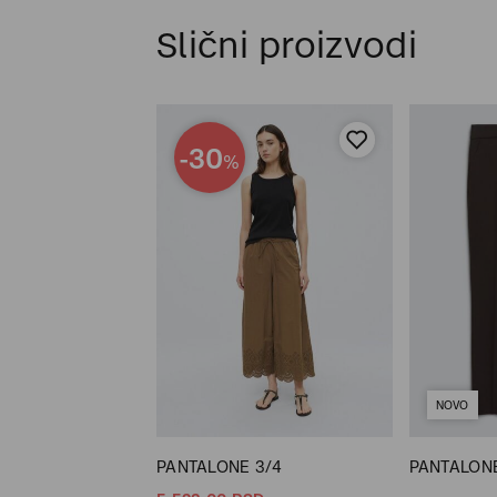
Slični proizvodi
-30
%
NOVO
 7/8
PANTALONE 3/4
PANTALONE