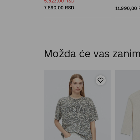
SD
5.523,
00
RSD
SD
7.890,
00
RSD
11.990,
00
Možda će vas zanim