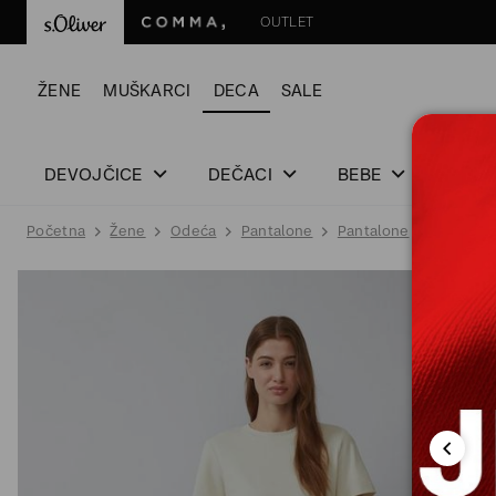
OUTLET
ŽENE
MUŠKARCI
DECA
SALE
DEVOJČICE
DEČACI
BEBE
Početna
Žene
Odeća
Pantalone
Pantalone
PANTALO