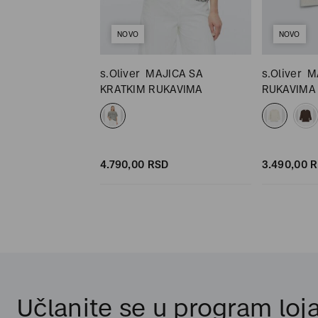
NOVO
NOVO
s.Oliver
MAJICA SA
s.Oliver
M
KRATKIM RUKAVIMA
RUKAVIMA
SD
SD
4.790,
00
RSD
3.490,
00
R
Učlanite se u program loja