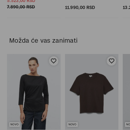
5.523,
00
RSD
7.890,
00
RSD
11.990,
00
RSD
13.
Možda će vas zanimati
NOVO
NOVO
N