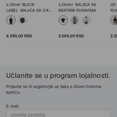
s.Oliver BLACK
s.Oliver
MAJICA SA
QS
LABEL
MAJICA SA 3/4
KRATKIM RUKAVIMA
RU
RUKAVIMA
6.590,
00
RSD
2.590,
00
RSD
2.2
Učlanite se u program lojalnosti.
Prijavite se ili registrujte uz Vašu s.Oliver/Comma
karticu.
E-mail