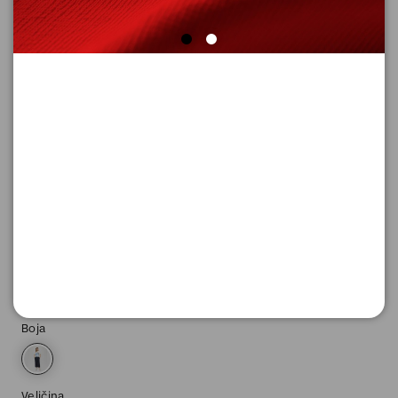
SUPER CENA
PANTALONE 7/8
Šifra proizvoda: 2165047_5959_34
2.076,
00
RSD
Boja
Veličina