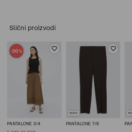
Slični proizvodi
-30
%
NOVO
N
PANTALONE 3/4
PANTALONE 7/8
PA