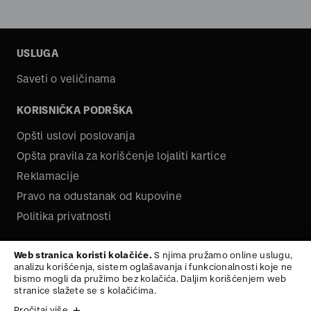
USLUGA
Saveti o veličinama
KORISNIČKA PODRŠKA
Opšti uslovi poslovanja
Opšta pravila za korišćenje lojaliti kartice
Reklamacije
Pravo na odustanak od kupovine
Politika privatnosti
O NAMA
Web stranica koristi kolačiće.
S njima pružamo online uslugu,
analizu korišćenja, sistem oglašavanja i funkcionalnosti koje ne
Kariera
bismo mogli da pružimo bez kolačića. Daljim korišćenjem web
stranice slažete se s kolačićima.
Pročitaj više