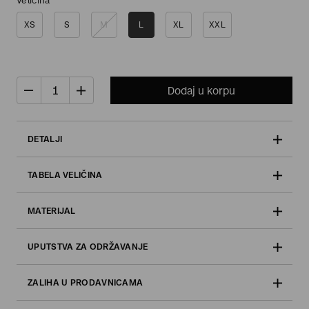
Veličina
XS
S
M
L
XL
XXL
Dodaj u korpu
DETALJI
TABELA VELIČINA
MATERIJAL
UPUTSTVA ZA ODRŽAVANJE
ZALIHA U PRODAVNICAMA