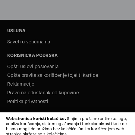
USLUGA
Saveti o veličinama
KORISNIČKA PODRŠKA
Opšti uslovi poslovanja
Opšta pravila za korišćenje lojaliti kartice
Reklamacije
Pravo na odustanak od kupovine
Politika privatnosti
O NAMA
Web stranica koristi kolačiće.
S njima pružamo online uslugu,
analizu korišćenja, sistem oglašavanja i funkcionalnosti koje ne
Kariera
bismo mogli da pružimo bez kolačića. Daljim korišćenjem web
stranice slažete se s kolačićima.