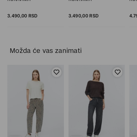
3.490,
00
RSD
3.490,
00
RSD
4.7
Možda će vas zanimati