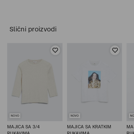
Slični proizvodi
NOVO
NOVO
N
MAJICA SA 3/4
MAJICA SA KRATKIM
MA
RUKAVIMA
RUKAVIMA
RU