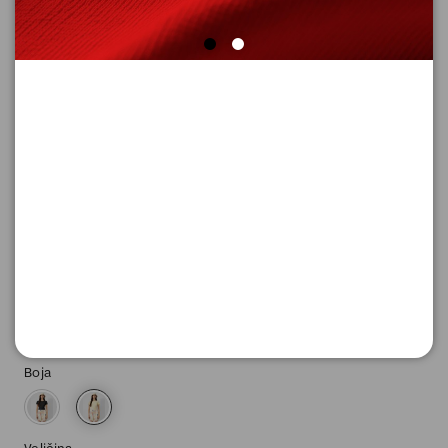
MAJICA SA KRATKIM RUKAVIMA
Šifra proizvoda: 2180374_1101_L
-50
1.295,
00
RSD
1.295,
00
RSD
%
2.590,
00
RSD
Boja