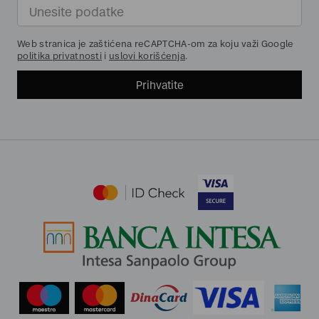
Web stranica je zaštićena reCAPTCHA-om za koju važi Google
politika privatnosti
i
uslovi korišćenja
.
Prihvatite