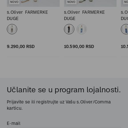
NOVO
NOVO
N
s.Oliver
FARMERKE
s.Oliver
FARMERKE
s.O
DUGE
DUGE
DU
9.290,
00
RSD
10.590,
00
RSD
10.
Učlanite se u program lojalnosti.
Prijavite se ili registrujte uz Vašu s.Oliver/Comma
karticu.
E-mail