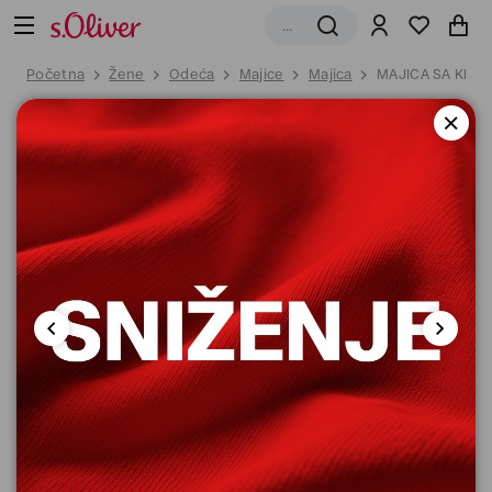
Početna
Žene
Odeća
Majice
Majica
MAJICA SA KRAT