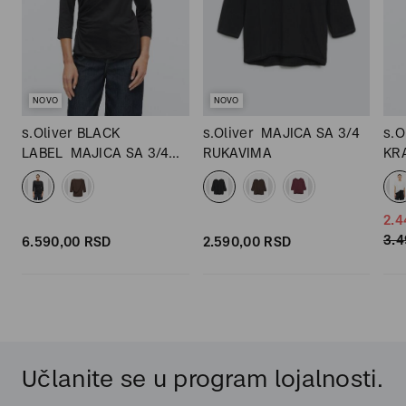
NOVO
NOVO
s.Oliver BLACK
s.Oliver
MAJICA SA 3/4
s.O
LABEL
MAJICA SA 3/4
RUKAVIMA
KR
RUKAVIMA
2.4
3.4
6.590,
00
RSD
2.590,
00
RSD
Učlanite se u program lojalnosti.