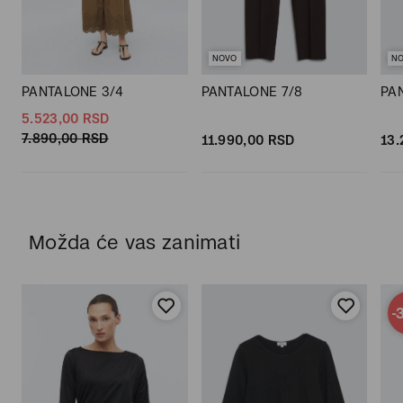
NOVO
N
PANTALONE 3/4
PANTALONE 7/8
PA
5.523,
00
RSD
7.890,
00
RSD
11.990,
00
RSD
13.
Možda će vas zanimati
-