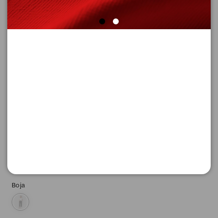
PANTALONE 3/4
Šifra proizvoda: 2174251_9999_42
-50
4.645,
00
RSD
4.645,
00
RSD
%
9.290,
00
RSD
Boja