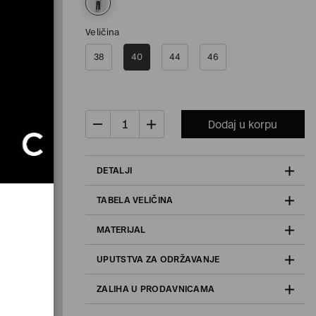
Veličina
38
40
44
46
Dodaj u korpu
DETALJI
TABELA VELIČINA
MATERIJAL
UPUTSTVA ZA ODRŽAVANJE
ZALIHA U PRODAVNICAMA