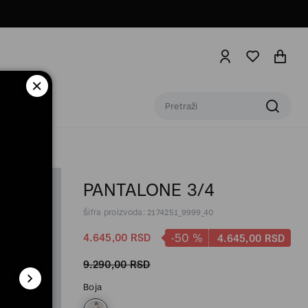
PANTALONE 3/4
Šifra proizvoda: 2174251_9999_40
-50
%
4.645,
00
RSD
4.645,
00
RSD
9.290,
00
RSD
Boja