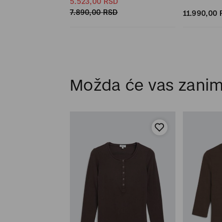
SD
5.523,
00
RSD
SD
7.890,
00
RSD
11.990,
00
Možda će vas zanim