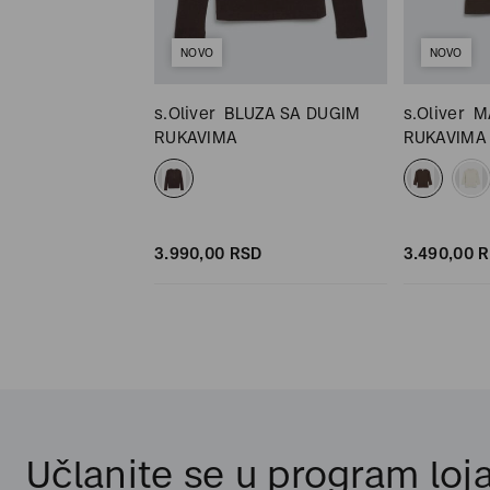
NOVO
NOVO
JICA
s.Oliver
BLUZA SA DUGIM
s.Oliver
M
RUKAVIMA
RUKAVIMA
D
SD
3.990,
00
RSD
3.490,
00
R
Učlanite se u program loja