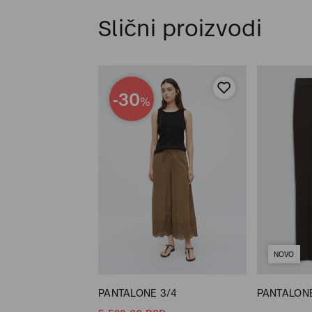
Slični proizvodi
-30
%
NOVO
 7/8
PANTALONE 3/4
PANTALONE