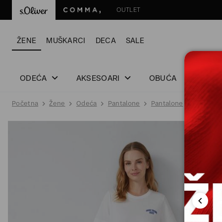
OUTLET
ŽENE
MUŠKARCI
DECA
SALE
ODEĆA
AKSESOARI
OBUĆA
Početna
Žene
Odeća
Pantalone
Pantalone
PANTALO