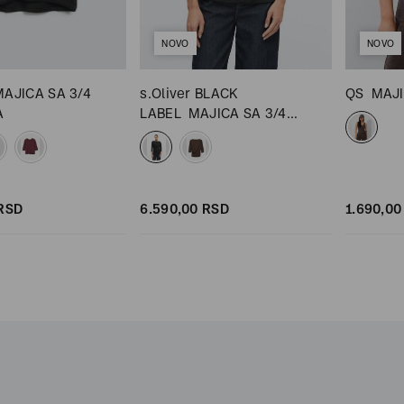
NOVO
NOVO
MAJICA SA 3/4
s.Oliver BLACK
QS
MAJ
A
LABEL
MAJICA SA 3/4
RUKAVIMA
RSD
6.590,
00
RSD
1.690,
00