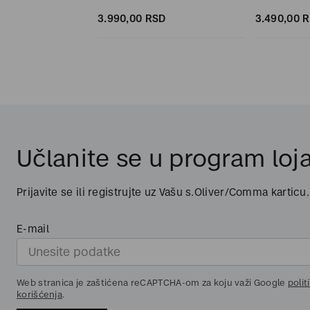
SD
3.990,
00
RSD
3.490,
00
R
Učlanite se u program loja
Prijavite se ili registrujte uz Vašu s.Oliver/Comma karticu.
E-mail
Web stranica je zaštićena reCAPTCHA-om za koju važi Google
polit
korišćenja
.