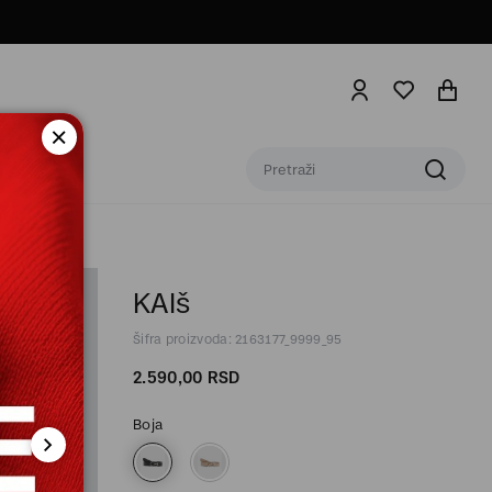
KAIš
Šifra proizvoda: 2163177_9999_95
2.590,
00
RSD
Boja