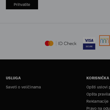
Prihvatite
USLUGA
KORISNIČKA
Saveti o veličinama
Opšti uslovi
Opšta pravila
Reklamacije
Pravo na odu