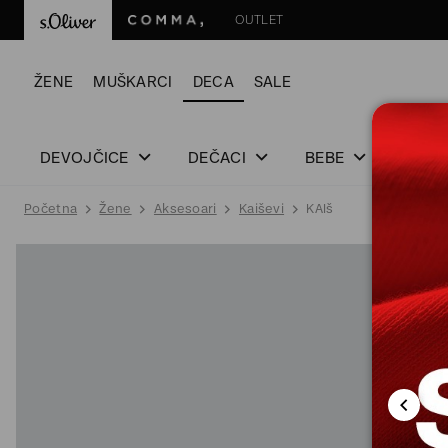
OUTLET
ŽENE
MUŠKARCI
DECA
SALE
DEVOJČICE
DEČACI
BEBE
Početna
Žene
Aksesoari
Kaiševi
KAIš