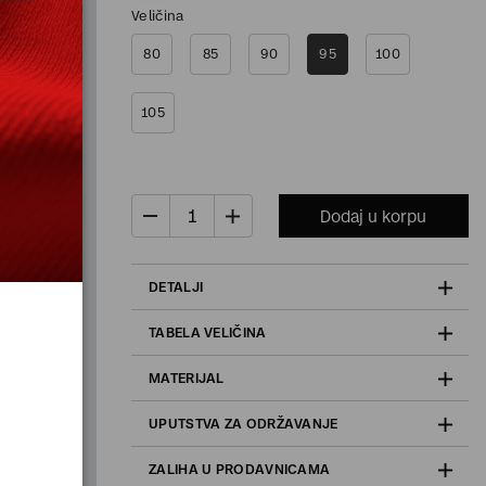
Veličina
80
85
90
95
100
105
Dodaj u korpu
DETALJI
TABELA VELIČINA
MATERIJAL
UPUTSTVA ZA ODRŽAVANJE
ZALIHA U PRODAVNICAMA