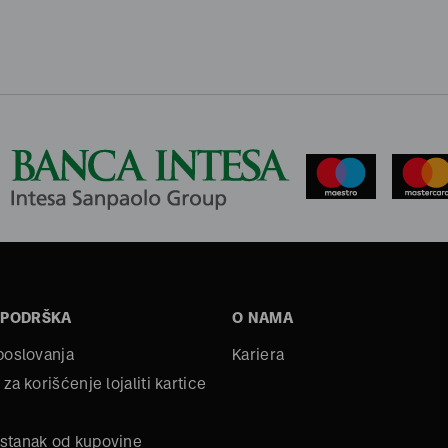
 PODRŠKA
O NAMA
 poslovanja
Kariera
 za korišćenje lojaliti kartice
stanak od kupovine