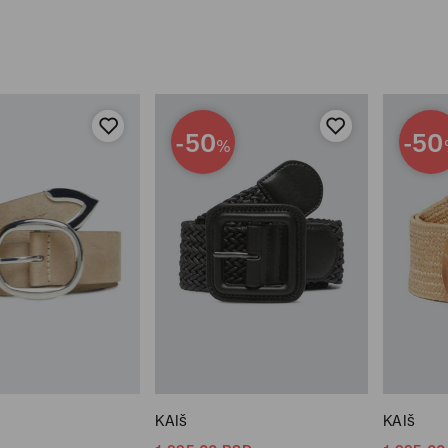
-50
-50
%
KAIš
KAIš