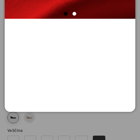
KAIš
Šifra proizvoda: 2163177_9999_105
2.590,
00
RSD
Boja
Veličina