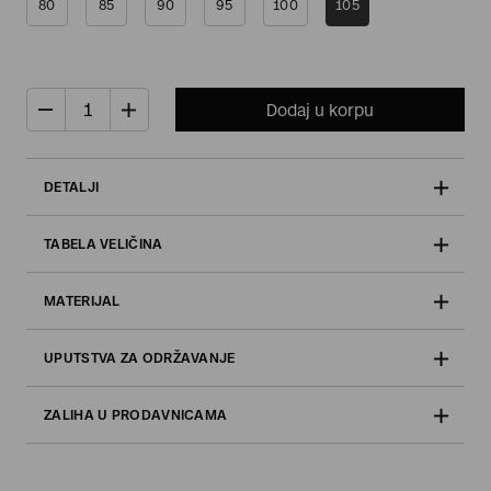
80
85
90
95
100
105
Dodaj u korpu
DETALJI
TABELA VELIČINA
MATERIJAL
UPUTSTVA ZA ODRŽAVANJE
ZALIHA U PRODAVNICAMA