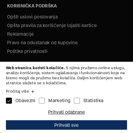
KORISNIČKA PODRŠKA
Opšti uslovi poslovanja
Opšta pravila za korišćenje lojaliti kartice
Reklamacije
Pravo na odustanak od kupovine
Politika privatnosti
O NAMA
Web stranica koristi kolačiće.
S njima pružamo online uslugu,
analizu korišćenja, sistem oglašavanja i funkcionalnosti koje ne
Kariera
bismo mogli da pružimo bez kolačića. Daljim korišćenjem web
stranice slažete se s kolačićima.
Pročitaj više
Obavezni
Marketing
Statistika
1x
KAIš
105
Na vrh
Prihvati odabrane
ZAŠTITA PODATAKA
ZAŠTITA PODATAKA
2.590,
00
RSD
Dodaj u korpu
Prihvati sve