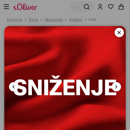
Početna
Žene
Aksesoari
Kaiševi
KAIš