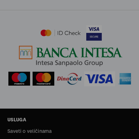
USLUGA
Saveti o veličinama