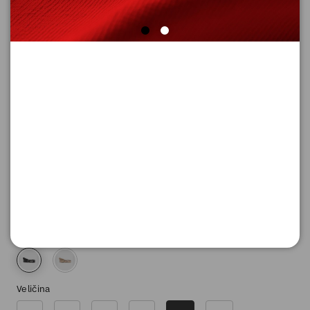
KAIš
Šifra proizvoda: 2163177_9999_100
2.590,
00
RSD
Boja
Veličina