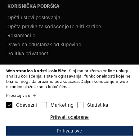
KORISNIČKA PODRŠKA
Opšti uslovi poslovanja
Opšta pravila za korišćenje lojaliti kartice
Reklamacije
Pravo na odustanak od kupovine
Politika privatnosti
O NAMA
Web stranica koristi kolačiće.
S njima pružamo online uslugu,
analizu korišćenja, sistem oglašavanja i funkcionalnosti koje ne
Kariera
bismo mogli da pružimo bez kolačića. Daljim korišćenjem web
stranice slažete se s kolačićima.
Pročitaj više
Obavezni
Marketing
Statistika
1x
KAIš
100
Na vrh
Prihvati odabrane
ZAŠTITA PODATAKA
ZAŠTITA PODATAKA
2.590,
00
RSD
Dodaj u korpu
Prihvati sve