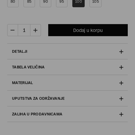
80
85
90
95
100
105
Dodaj u korpu
DETALJI
TABELA VELIČINA
MATERIJAL
UPUTSTVA ZA ODRŽAVANJE
ZALIHA U PRODAVNICAMA