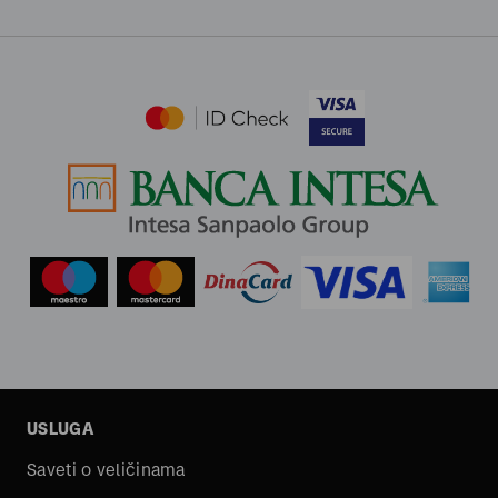
USLUGA
Saveti o veličinama