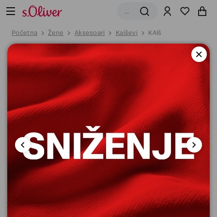
Početna
Žene
Aksesoari
Kaiševi
KAIš