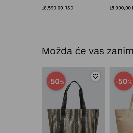
SD
18.590,
00
RSD
15.990,
00
Možda će vas zanim
-50
-50
%
%