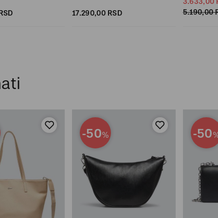
3.633,
00
5.190,
00
RSD
17.290,
00
RSD
ati
-50
-50
%