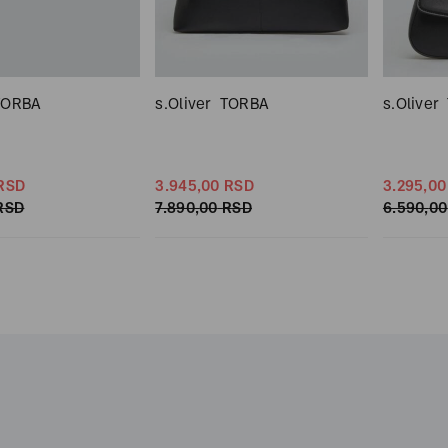
TORBA
s.Oliver
TORBA
s.Oliver
RSD
3.945,
00
RSD
3.295,
00
RSD
7.890,
00
RSD
6.590,
00