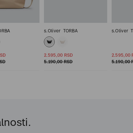
ORBA
s.Oliver
TORBA
s.Oliver
SD
2.595,
00
RSD
2.595,
00
SD
5.190,
00
RSD
5.190,
00
lnosti.