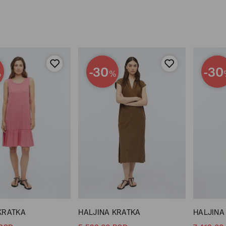
-30
-30
%
%
KRATKA
HALJINA KRATKA
HALJINA