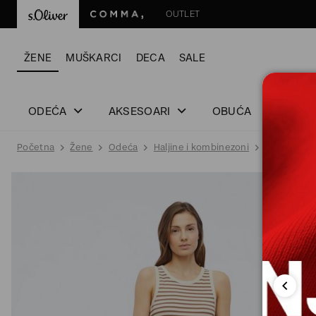
OUTLET
ŽENE
MUŠKARCI
DECA
SALE
ODEĆA
AKSESOARI
OBUĆA
Početna
Žene
Odeća
Haljine i kombinezoni
Haljine