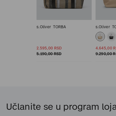
RBA
s.Oliver
TORBA
s.Oliver
T
SD
2.595,
00
RSD
4.645,
00
R
SD
5.190,
00
RSD
9.290,
00
R
Učlanite se u program loja