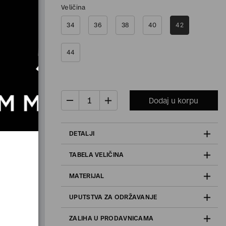
Veličina
34
36
38
40
42
44
Dodaj u korpu
DETALJI
TABELA VELIČINA
MATERIJAL
UPUTSTVA ZA ODRŽAVANJE
ZALIHA U PRODAVNICAMA