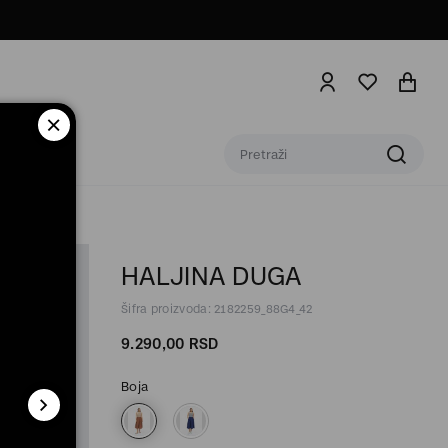
HALJINA DUGA
Šifra proizvoda: 2182259_88G4_42
9.290,
00
RSD
Boja