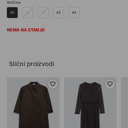
Veličina
34
38
40
42
44
NEMA NA STANJU
Slični proizvodi