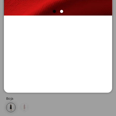
HALJINA DUGA
Šifra proizvoda: 2179154_3903_38
-30
4.613,
00
RSD
1.977,
00
RSD
%
6.590,
00
RSD
Boja