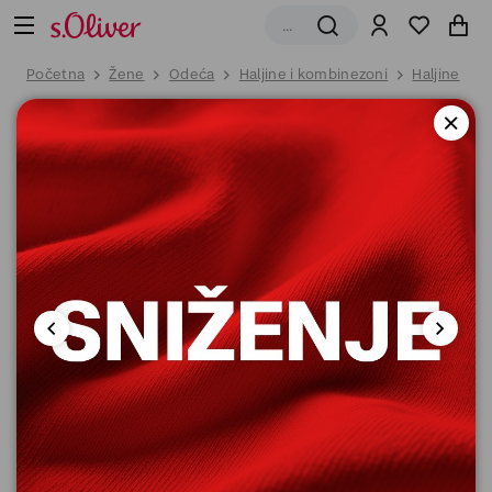
Početna
Žene
Odeća
Haljine i kombinezoni
Haljine