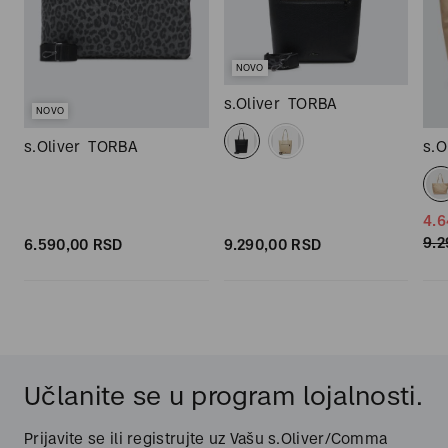
NOVO
s.Oliver
TORBA
NOVO
s.Oliver
TORBA
s.O
4.6
9.2
6.590,
00
RSD
9.290,
00
RSD
Učlanite se u program lojalnosti.
Prijavite se ili registrujte uz Vašu s.Oliver/Comma