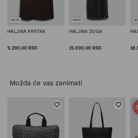
NOVO
NOVO
N
HALJINA KRATKA
HALJINA DUGA
HA
9.290,
00
RSD
15.990,
00
RSD
18.
Možda će vas zanimati
-