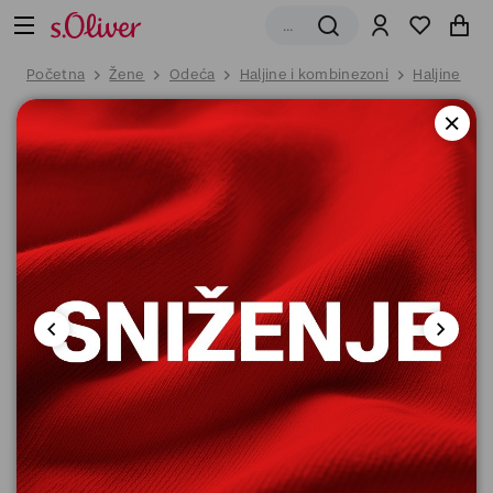
Početna
Žene
Odeća
Haljine i kombinezoni
Haljine