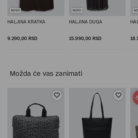
NOVO
NOVO
N
HALJINA KRATKA
HALJINA DUGA
HA
9.290,
00
RSD
15.990,
00
RSD
18.
Možda će vas zanimati
-