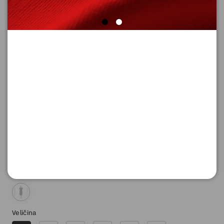
HALJINA DUGA
Šifra proizvoda: 2182258_9999_32
6.590,
00
RSD
Boja
Veličina