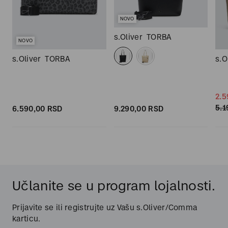
NOVO
s.Oliver
TORBA
NOVO
s.Oliver
TORBA
s.O
2.5
5.1
6.590,
00
RSD
9.290,
00
RSD
Učlanite se u program lojalnosti.
Prijavite se ili registrujte uz Vašu s.Oliver/Comma
karticu.