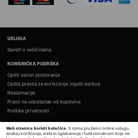
USLUGA
Saveti o veličinama
KORISNIČKA PODRŠKA
Opšti uslovi poslovanja
Opšta pravila za korišćenje lojaliti kartice
Reklamacije
Pravo na odustanak od kupovine
Politika privatnosti
O NAMA
Web stranica koristi kolačiće.
S njima pružamo online uslugu,
analizu korišćenja, sistem oglašavanja i funkcionalnosti koje ne
Kariera