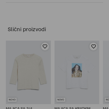
Slični proizvodi
NOVO
NOVO
N
MAJICA SA 3/4
MAJICA SA KRATKIM
MA