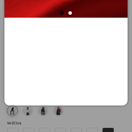
MAJICA SA DUGIM RUKAVIMA
Šifra proizvoda: 2130091_9999_46
2.590,
00
RSD
Boja
Veličina