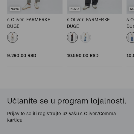
NOVO
NOVO
N
s.Oliver
FARMERKE
s.Oliver
FARMERKE
s.O
DUGE
DUGE
DU
9.290,
00
RSD
10.590,
00
RSD
10.
Učlanite se u program lojalnosti.
Prijavite se ili registrujte uz Vašu s.Oliver/Comma
karticu.