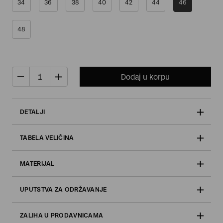
34
36
38
40
42
44
46
48
Dodaj u korpu
DETALJI
TABELA VELIČINA
MATERIJAL
UPUTSTVA ZA ODRŽAVANJE
ZALIHA U PRODAVNICAMA