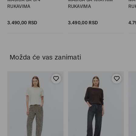
RUKAVIMA
RUKAVIMA
RU
3.490,
00
RSD
3.490,
00
RSD
4.7
Možda će vas zanimati