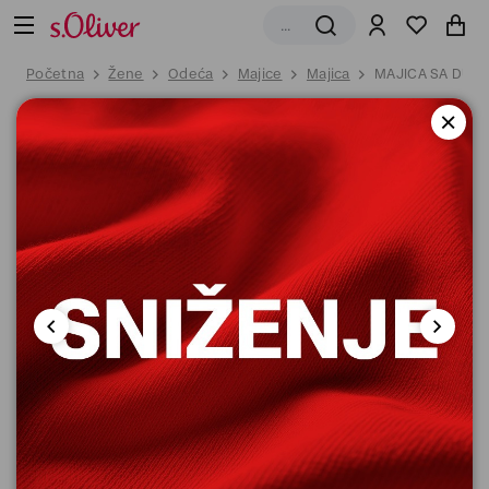
Početna
Žene
Odeća
Majice
Majica
MAJICA SA DUG