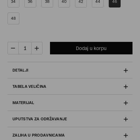
34
36
38
40
42
44
46
48
Dodaj u korpu
DETALJI
TABELA VELIČINA
MATERIJAL
UPUTSTVA ZA ODRŽAVANJE
ZALIHA U PRODAVNICAMA