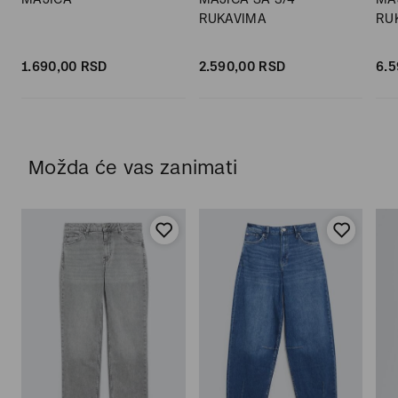
RUKAVIMA
RU
1.690,
00
RSD
2.590,
00
RSD
6.5
Možda će vas zanimati