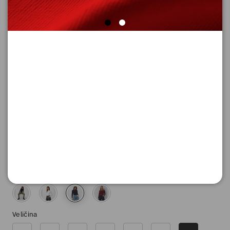
MAJICA SA DUGIM RUKAVIMA
Šifra proizvoda: 2130091_5959_46
2.590,
00
RSD
Boja
Veličina