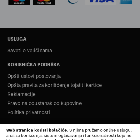
USLUGA
Saveti o veličinama
KORISNIČKA PODRŠKA
Opšti uslovi poslovanja
Opšta pravila za korišćenje lojaliti kartice
Reklamacije
Pravo na odustanak od kupovine
Politika privatnosti
O NAMA
Web stranica koristi kolačiće.
S njima pružamo online uslugu,
analizu korišćenja, sistem oglašavanja i funkcionalnosti koje ne
Kariera