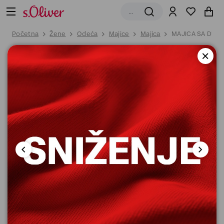
Početna
Žene
Odeća
Majice
Majica
MAJICA SA DUG