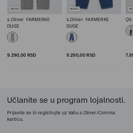
NOVO
NOVO
N
s.Oliver
FARMERKE
s.Oliver
FARMERKE
QS
DUGE
DUGE
9.290,
00
RSD
9.290,
00
RSD
7.8
Učlanite se u program lojalnosti.
Prijavite se ili registrujte uz Vašu s.Oliver/Comma
karticu.