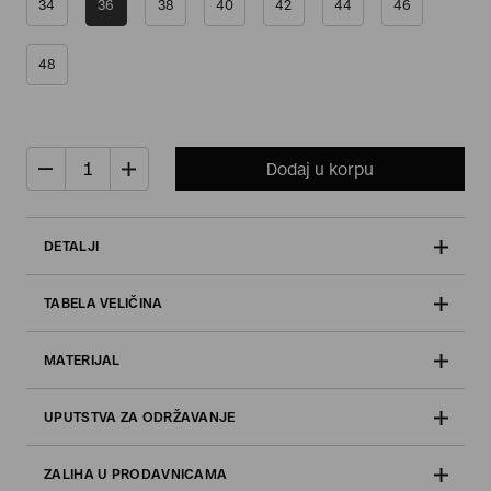
34
36
38
40
42
44
46
48
Dodaj u korpu
DETALJI
TABELA VELIČINA
MATERIJAL
UPUTSTVA ZA ODRŽAVANJE
ZALIHA U PRODAVNICAMA