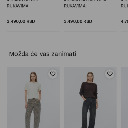
RUKAVIMA
RUKAVIMA
RU
3.490,
00
RSD
3.490,
00
RSD
4.7
Možda će vas zanimati