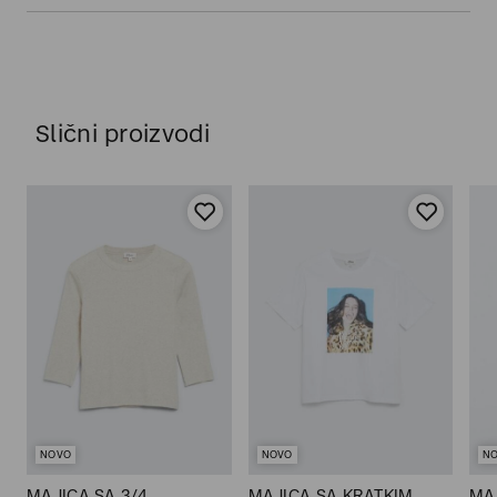
Slični proizvodi
NOVO
NOVO
N
MAJICA SA 3/4
MAJICA SA KRATKIM
MA