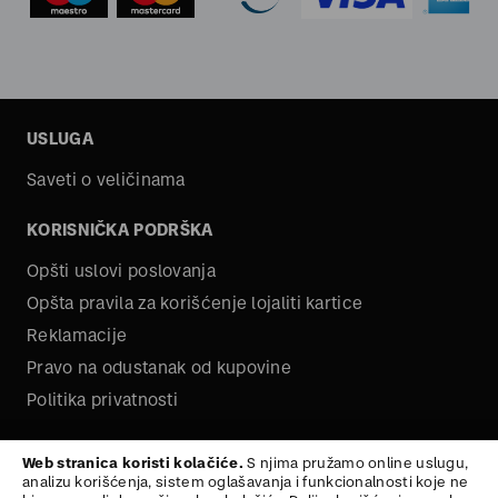
USLUGA
Saveti o veličinama
KORISNIČKA PODRŠKA
Opšti uslovi poslovanja
Opšta pravila za korišćenje lojaliti kartice
Reklamacije
Pravo na odustanak od kupovine
Politika privatnosti
O NAMA
Web stranica koristi kolačiće.
S njima pružamo online uslugu,
analizu korišćenja, sistem oglašavanja i funkcionalnosti koje ne
Kariera