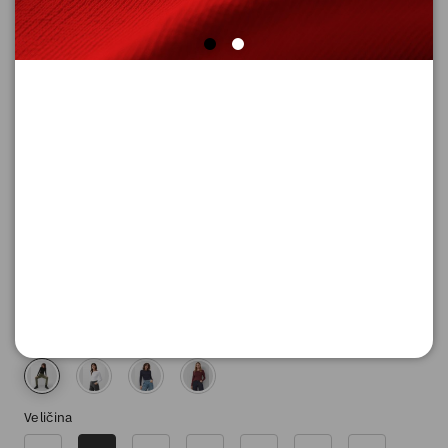
MAJICA SA DUGIM RUKAVIMA
Šifra proizvoda: 2130091_9999_36
2.590,
00
RSD
Boja
Veličina