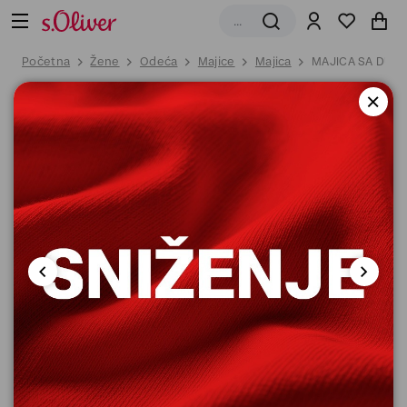
Početna
Žene
Odeća
Majice
Majica
MAJICA SA DUG