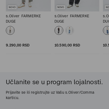
NOVO
NOVO
N
s.Oliver
FARMERKE
s.Oliver
FARMERKE
s.O
DUGE
DUGE
DU
9.290,
00
RSD
10.590,
00
RSD
10.
Učlanite se u program lojalnosti.
Prijavite se ili registrujte uz Vašu s.Oliver/Comma
karticu.