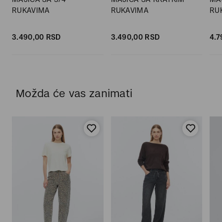
RUKAVIMA
RUKAVIMA
RU
3.490,
00
RSD
3.490,
00
RSD
4.7
Možda će vas zanimati