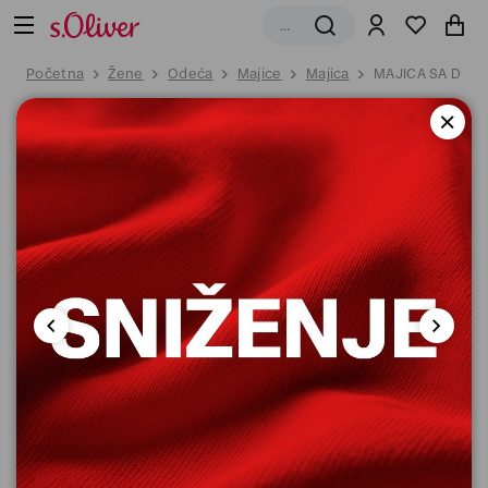
Početna
Žene
Odeća
Majice
Majica
MAJICA SA DUG