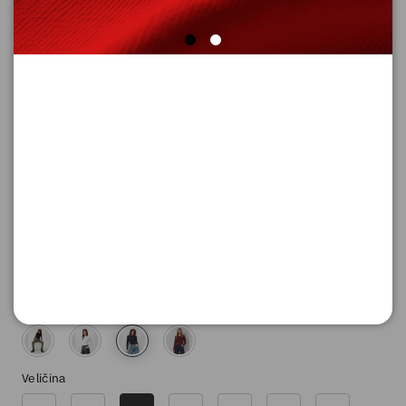
MAJICA SA DUGIM RUKAVIMA
Šifra proizvoda: 2130091_5959_38
2.590,
00
RSD
Boja
Veličina