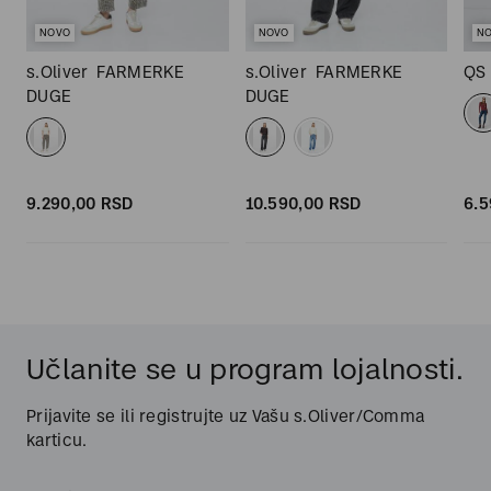
NOVO
NOVO
N
s.Oliver
FARMERKE
s.Oliver
FARMERKE
QS
DUGE
DUGE
9.290,
00
RSD
10.590,
00
RSD
6.5
Učlanite se u program lojalnosti.
Prijavite se ili registrujte uz Vašu s.Oliver/Comma
karticu.