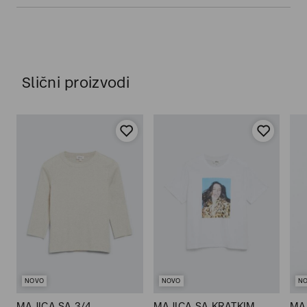
Slični proizvodi
NOVO
NOVO
N
MAJICA SA 3/4
MAJICA SA KRATKIM
MA