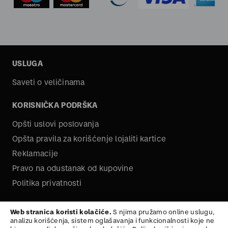
USLUGA
Saveti o veličinama
KORISNIČKA PODRŠKA
Opšti uslovi poslovanja
Opšta pravila za korišćenje lojaliti kartice
Reklamacije
Pravo na odustanak od kupovine
Politika privatnosti
O NAMA
Web stranica koristi kolačiće.
S njima pružamo online uslugu,
analizu korišćenja, sistem oglašavanja i funkcionalnosti koje ne
Kariera