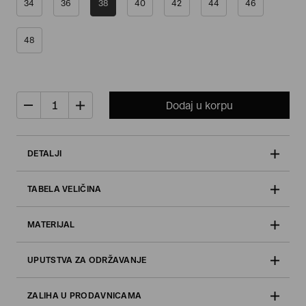
34
36
38
40
42
44
46
48
Dodaj u korpu
DETALJI
TABELA VELIČINA
MATERIJAL
UPUTSTVA ZA ODRŽAVANJE
ZALIHA U PRODAVNICAMA