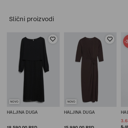
Slični proizvodi
-
NOVO
NOVO
HALJINA DUGA
HALJINA DUGA
HA
3.6
5.1
18.590,
00
RSD
15.990,
00
RSD