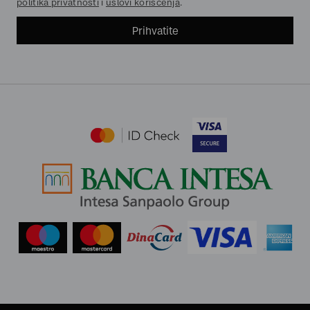
politika privatnosti
i
uslovi korišćenja
.
Prihvatite