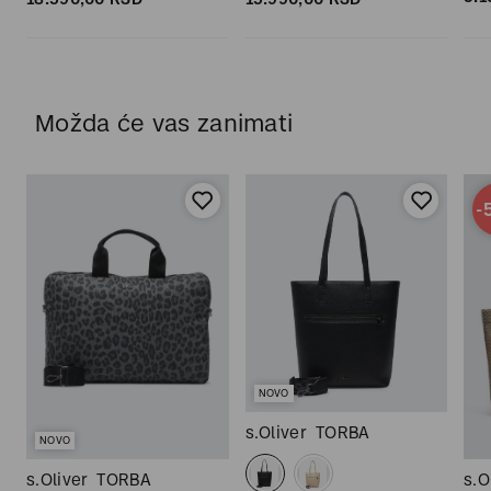
Možda će vas zanimati
-
NOVO
s.Oliver
TORBA
NOVO
s.Oliver
TORBA
s.O