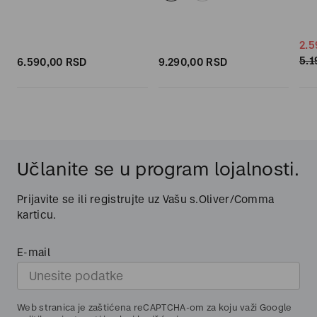
2.5
5.1
6.590,
00
RSD
9.290,
00
RSD
Učlanite se u program lojalnosti.
Prijavite se ili registrujte uz Vašu s.Oliver/Comma
karticu.
E-mail
Web stranica je zaštićena reCAPTCHA-om za koju važi Google