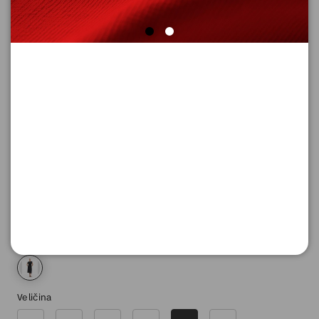
HALJINA KRATKA
Šifra proizvoda: 2180718_9999_42
13.290,
00
RSD
Boja
Veličina