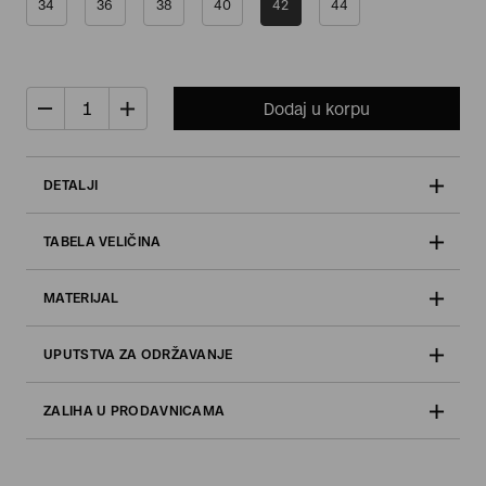
34
36
38
40
42
44
Dodaj u korpu
DETALJI
TABELA VELIČINA
MATERIJAL
UPUTSTVA ZA ODRŽAVANJE
ZALIHA U PRODAVNICAMA