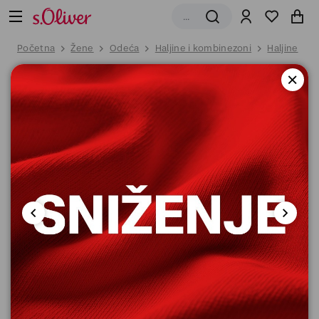
Početna
Žene
Odeća
Haljine i kombinezoni
Haljine