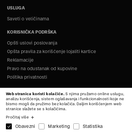
USLUGA
Saveti o veličinama
KORISNIČKA PODRŠKA
Opšti uslovi poslovanja
Opšta pravila za korišćenje lojaliti kartice
Reklamacije
Pravo na odustanak od kupovine
Politika privatnosti
O NAMA
Web stranica koristi kolačiće.
S njima pružamo online uslugu,
analizu korišćenja, sistem oglašavanja i funkcionalnosti koje ne
Kariera
bismo mogli da pružimo bez kolačića. Daljim korišćenjem web
stranice slažete se s kolačićima.
Pročitaj više
Obavezni
Marketing
Statistika