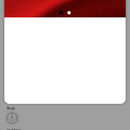
HALJINA DUGA
Šifra proizvoda: 2180655_04A1_44
-50
9.295,
00
RSD
9.295,
00
RSD
%
18.590,
00
RSD
Boja