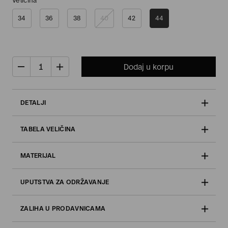
Veličina
34
36
38
40
42
44
Dodaj u korpu
DETALJI
TABELA VELIČINA
MATERIJAL
UPUTSTVA ZA ODRŽAVANJE
ZALIHA U PRODAVNICAMA