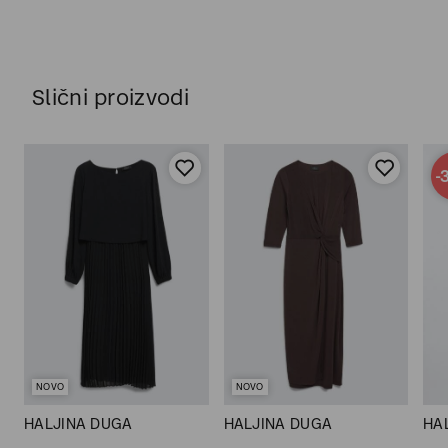
Slični proizvodi
-
NOVO
NOVO
HALJINA DUGA
HALJINA DUGA
HA