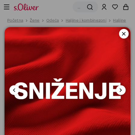
Početna
Žene
Odeća
Haljine i kombinezoni
Haljine