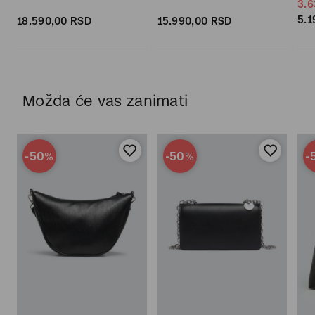
3.6
5.1
18.590,
00
RSD
15.990,
00
RSD
Možda će vas zanimati
-50
-50
-
%
%