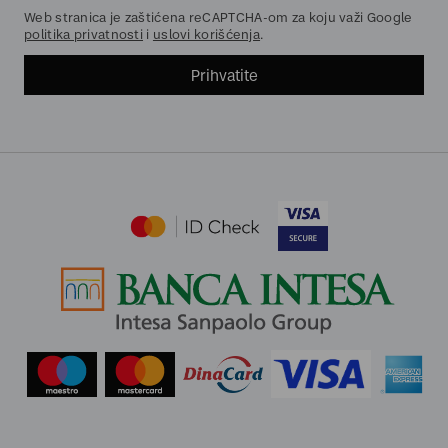
Web stranica je zaštićena reCAPTCHA-om za koju važi Google
politika privatnosti
i
uslovi korišćenja
.
Prihvatite