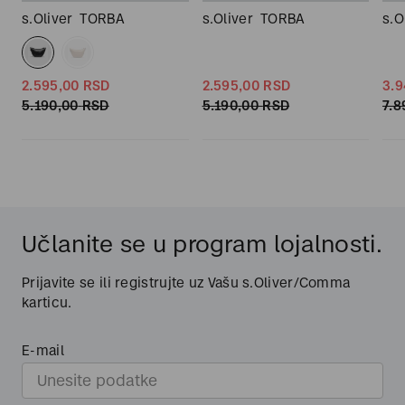
s.Oliver
TORBA
s.Oliver
TORBA
s.O
2.595,
00
RSD
2.595,
00
RSD
3.9
5.190,
00
RSD
5.190,
00
RSD
7.8
Učlanite se u program lojalnosti.
Prijavite se ili registrujte uz Vašu s.Oliver/Comma
karticu.
E-mail