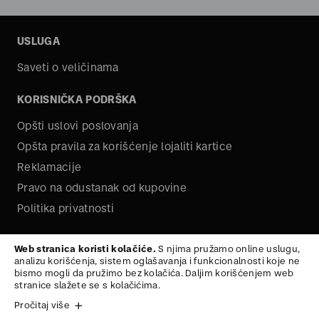
USLUGA
Saveti o veličinama
KORISNIČKA PODRŠKA
Opšti uslovi poslovanja
Opšta pravila za korišćenje lojaliti kartice
Reklamacije
Pravo na odustanak od kupovine
Politika privatnosti
O NAMA
Web stranica koristi kolačiće.
S njima pružamo online uslugu,
analizu korišćenja, sistem oglašavanja i funkcionalnosti koje ne
Kariera
bismo mogli da pružimo bez kolačića. Daljim korišćenjem web
stranice slažete se s kolačićima.
Pročitaj više