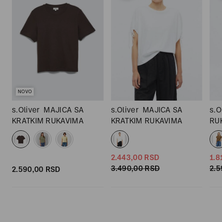
NOVO
s.Oliver
MAJICA SA
s.Oliver
MAJICA SA
s.O
KRATKIM RUKAVIMA
KRATKIM RUKAVIMA
RU
2.443,
00
RSD
1.8
3.490,
00
RSD
2.5
2.590,
00
RSD