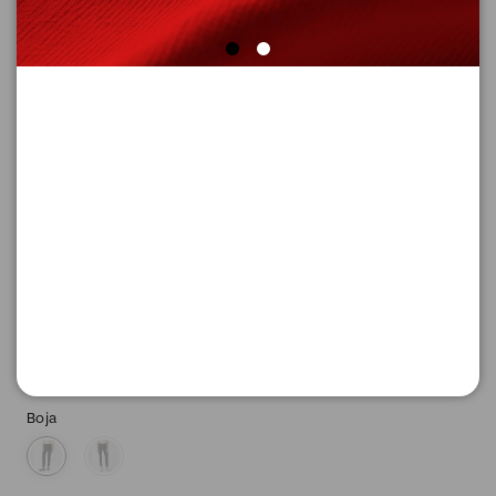
SUPER CENA
FARMERKE DUGE
Šifra proizvoda: 2130824_9999_40_32
4.796,
00
RSD
Boja