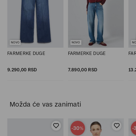
NOVO
NOVO
N
FARMERKE DUGE
FARMERKE DUGE
FA
9.290,
00
RSD
7.890,
00
RSD
13.
Možda će vas zanimati
-30
-
%