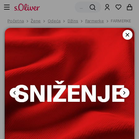
Početna
Žene
Odeća
Džins
Farmerke
FARMERKE DU