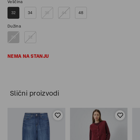
Veličina
32
34
36
44
48
Dužina
30
32
NEMA NA STANJU
Slični proizvodi