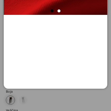
SUPER CENA
FARMERKE DUGE
Šifra proizvoda: 2130824_9999_48_32
4.796,
00
RSD
Boja
Veličina