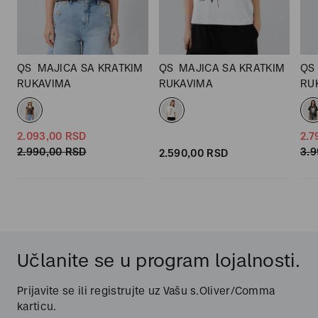
M
QS
MAJICA SA KRATKIM
QS
MAJICA SA KRATKIM
QS
RUKAVIMA
RUKAVIMA
RU
2.093,
00
RSD
2.7
2.990,
00
RSD
3.9
2.590,
00
RSD
Učlanite se u program lojalnosti.
Prijavite se ili registrujte uz Vašu s.Oliver/Comma
karticu.