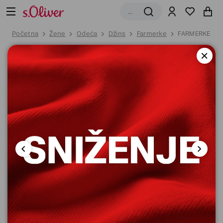
Početna
Žene
Odeća
Džins
Farmerke
FARMERKE DU