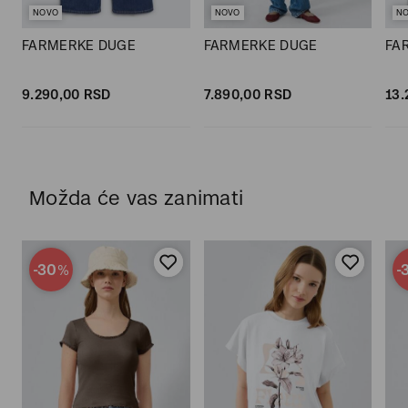
NOVO
NOVO
N
FARMERKE DUGE
FARMERKE DUGE
FA
9.290,
00
RSD
7.890,
00
RSD
13.
Možda će vas zanimati
-30
-
%