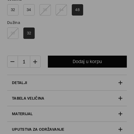
32
34
36
44
48
Dužina
30
32
Dodaj u korpu
DETALJI
TABELA VELIČINA
MATERIJAL
UPUTSTVA ZA ODRŽAVANJE