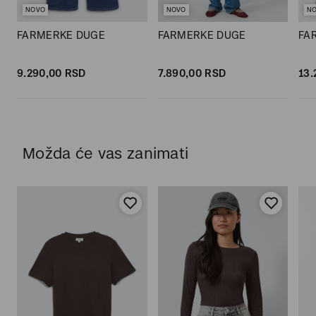
NOVO
NOVO
N
FARMERKE DUGE
FARMERKE DUGE
FA
9.290,
00
RSD
7.890,
00
RSD
13.
Možda će vas zanimati