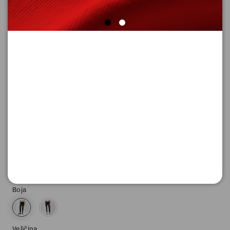
SUPER CENA
FARMERKE DUGE
Šifra proizvoda: 2130824_9999_32_30
4.796,
00
RSD
Boja
Veličina