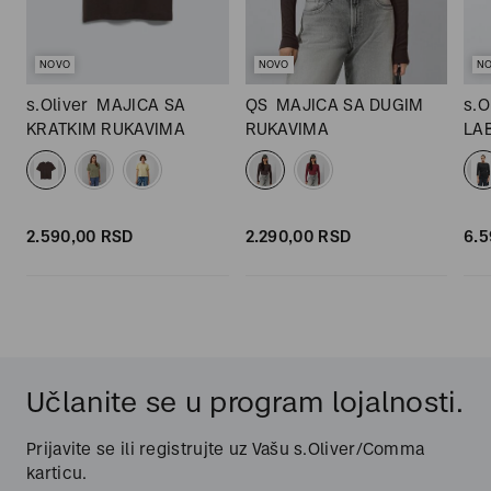
NOVO
NOVO
N
M
s.Oliver
MAJICA SA
QS
MAJICA SA DUGIM
s.O
KRATKIM RUKAVIMA
RUKAVIMA
LA
RU
2.590,
00
RSD
2.290,
00
RSD
6.5
Učlanite se u program lojalnosti.
Prijavite se ili registrujte uz Vašu s.Oliver/Comma
karticu.