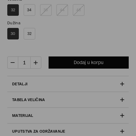
32
34
36
44
48
Dužina
30
32
Dodaj u korpu
DETALJI
TABELA VELIČINA
MATERIJAL
UPUTSTVA ZA ODRŽAVANJE