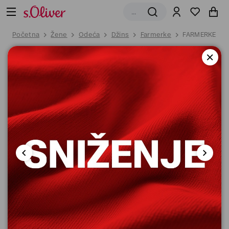
Početna
Žene
Odeća
Džins
Farmerke
FARMERKE DU