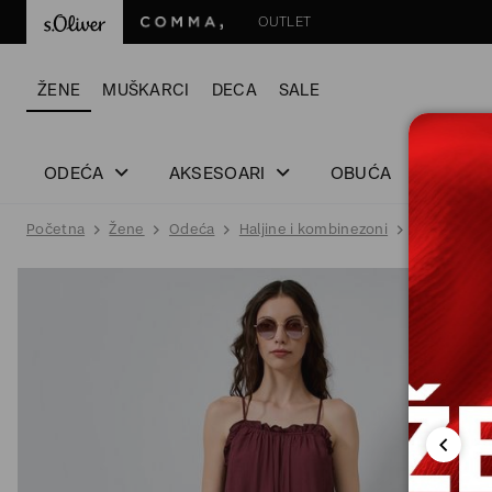
OUTLET
ŽENE
MUŠKARCI
DECA
SALE
ODEĆA
AKSESOARI
OBUĆA
Početna
Žene
Odeća
Haljine i kombinezoni
Haljine