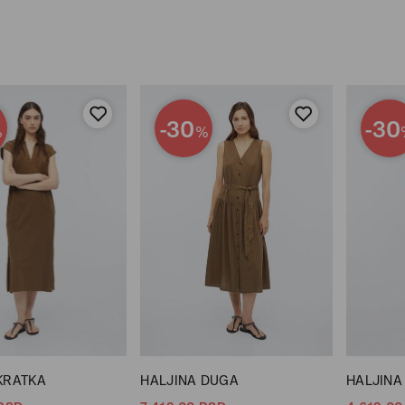
-30
-30
%
%
KRATKA
HALJINA DUGA
HALJINA