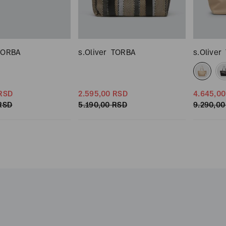
TORBA
s.Oliver
TORBA
s.Oliver
RSD
2.595,
00
RSD
4.645,
00
RSD
5.190,
00
RSD
9.290,
00