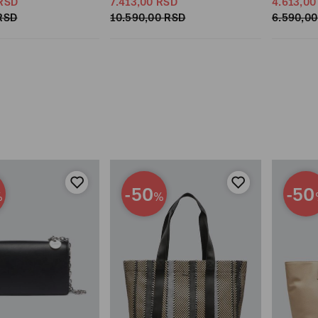
RSD
7.413,
00
RSD
4.613,
00
RSD
10.590,
00
RSD
6.590,
00
-50
-50
%
%