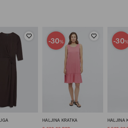
-30
-30
%
DUGA
HALJINA KRATKA
HALJINA 