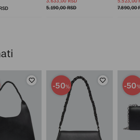
3.633,
00
RSD
5.523,
00
5.190,
00
RSD
7.890,
00
RSD
ati
-50
-50
%