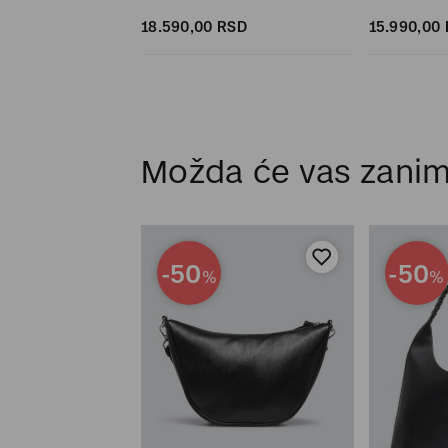
SD
SD
18.590,
00
RSD
15.990,
00
Možda će vas zanim
-50
-50
%
%