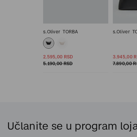
RBA
s.Oliver
TORBA
s.Oliver
T
2.595,
00
RSD
3.945,
00
R
5.190,
00
RSD
7.890,
00
R
SD
Učlanite se u program loja