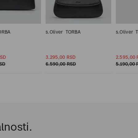
ORBA
s.Oliver
TORBA
s.Oliver
SD
3.295,
00
RSD
2.595,
00
SD
6.590,
00
RSD
5.190,
00
lnosti.