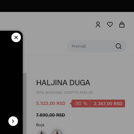
HALJINA DUGA
Šifra proizvoda: 2180770_4923_42
-30
%
5.523,
00
RSD
2.367,
00
RSD
7.890,
00
RSD
Boja