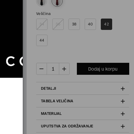
Veličina
34
36
38
40
42
44
Dodaj u korpu
DETALJI
TABELA VELIČINA
MATERIJAL
UPUTSTVA ZA ODRŽAVANJE