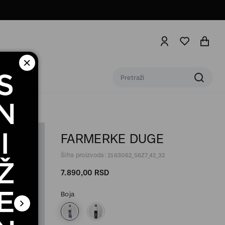
FARMERKE DUGE
Šifra proizvoda: 2163062_56Z7_42_32
7.890,
00
RSD
Boja