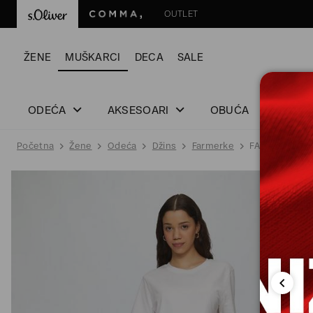
OUTLET
ŽENE
MUŠKARCI
DECA
SALE
ODEĆA
AKSESOARI
OBUĆA
Početna
Žene
Odeća
Džins
Farmerke
FARMERKE DU