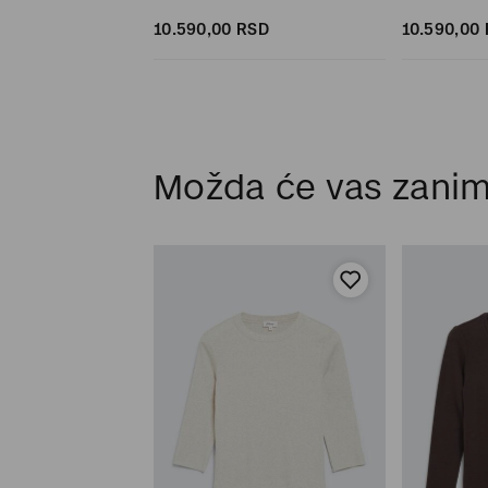
SD
SD
10.590,
00
RSD
10.590,
00
Možda će vas zanim