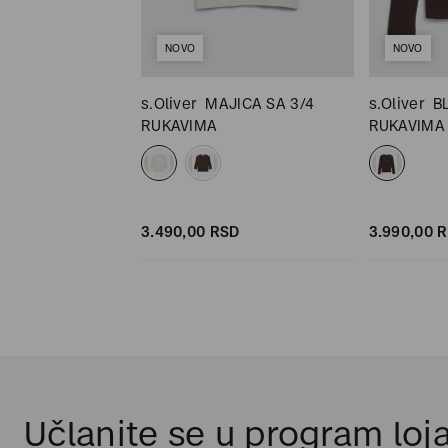
NOVO
NOVO
s.Oliver
MAJICA SA 3/4
s.Oliver
B
RUKAVIMA
RUKAVIMA
SD
SD
3.490,
00
RSD
3.990,
00
R
Učlanite se u program loja