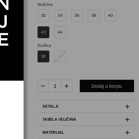
Veličina
32
34
36
38
40
42
44
Dužina
32
34
Dodaj u korpu
DETALJI
TABELA VELIČINA
MATERIJAL