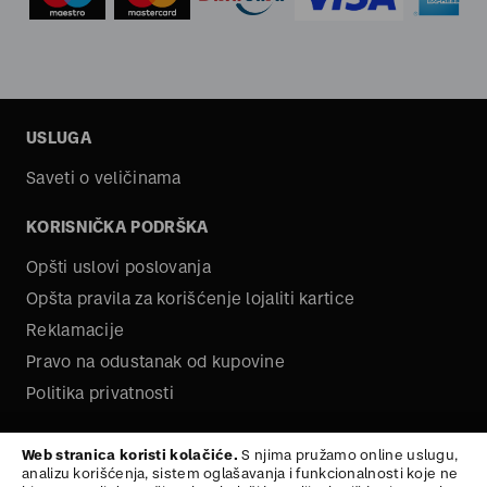
USLUGA
Saveti o veličinama
KORISNIČKA PODRŠKA
Opšti uslovi poslovanja
Opšta pravila za korišćenje lojaliti kartice
Reklamacije
Pravo na odustanak od kupovine
Politika privatnosti
O NAMA
Web stranica koristi kolačiće.
S njima pružamo online uslugu,
analizu korišćenja, sistem oglašavanja i funkcionalnosti koje ne
Kariera