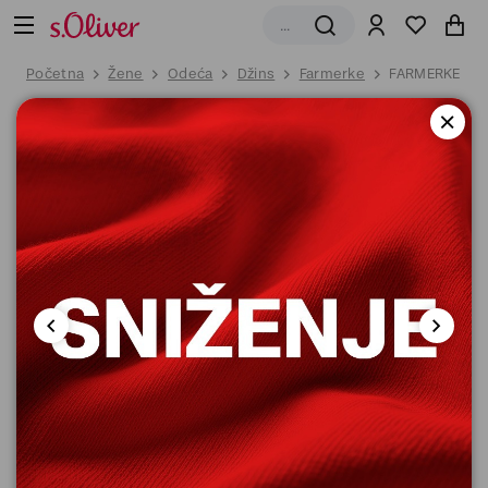
Početna
Žene
Odeća
Džins
Farmerke
FARMERKE DU