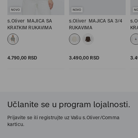
NOVO
NOVO
N
s.Oliver
MAJICA SA
s.Oliver
MAJICA SA 3/4
s.O
KRATKIM RUKAVIMA
RUKAVIMA
KR
4.790,
00
RSD
3.490,
00
RSD
3.4
Učlanite se u program lojalnosti.
Prijavite se ili registrujte uz Vašu s.Oliver/Comma
karticu.