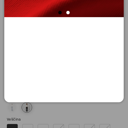
FARMERKE DUGE
Šifra proizvoda: 2163062_99Z2_32_34
7.890,
00
RSD
Boja
Veličina