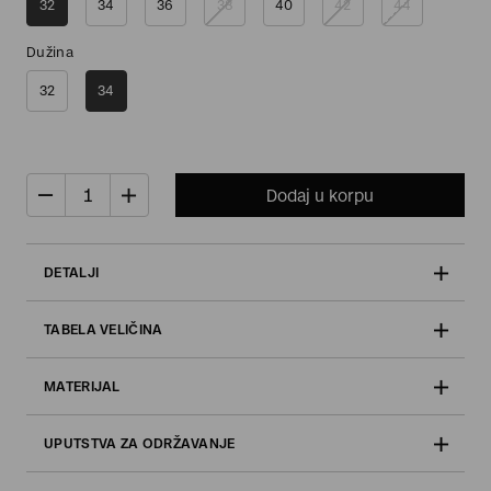
32
34
36
38
40
42
44
Dužina
32
34
Dodaj u korpu
DETALJI
TABELA VELIČINA
MATERIJAL
UPUTSTVA ZA ODRŽAVANJE