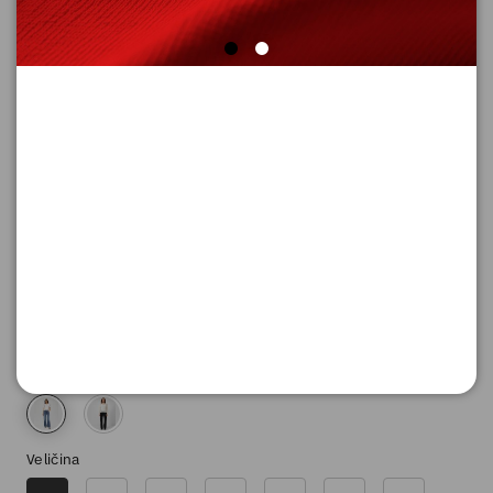
FARMERKE DUGE
Šifra proizvoda: 2163062_56Z7_32_32
7.890,
00
RSD
Boja
Veličina