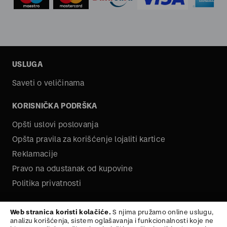
USLUGA
Saveti o veličinama
KORISNIČKA PODRŠKA
Opšti uslovi poslovanja
Opšta pravila za korišćenje lojaliti kartice
Reklamacije
Pravo na odustanak od kupovine
Politika privatnosti
O NAMA
Web stranica koristi kolačiće.
S njima pružamo online uslugu,
analizu korišćenja, sistem oglašavanja i funkcionalnosti koje ne
Kariera