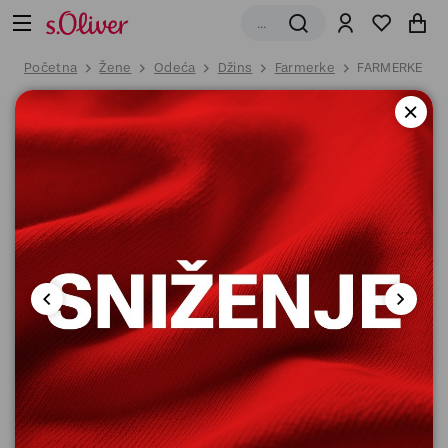
Početna
Žene
Odeća
Džins
Farmerke
FARMERKE DU