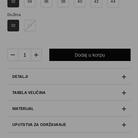
32
34
36
38
40
42
44
Dužina
32
34
Dodaj u korpu
DETALJI
TABELA VELIČINA
MATERIJAL
UPUTSTVA ZA ODRŽAVANJE