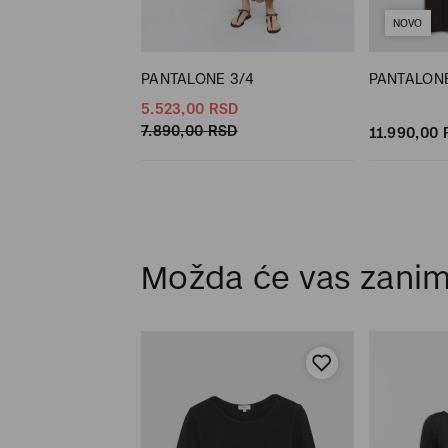
NOVO
 7/8
PANTALONE 3/4
PANTALONE
SD
5.523,
00
RSD
SD
7.890,
00
RSD
11.990,
00
Možda će vas zanim