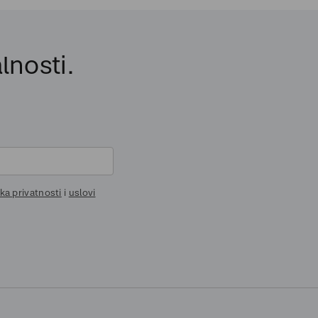
lnosti.
ika privatnosti
i
uslovi