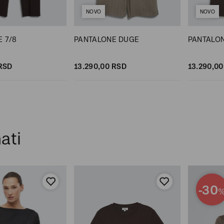
NOVO
NOVO
 7/8
PANTALONE DUGE
PANTALO
RSD
13.290,
00
RSD
13.290,
00
ati
-30