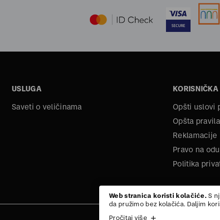
USLUGA
KORISNIČKA
Saveti o veličinama
Opšti uslovi
Opšta pravila
Reklamacije
Pravo na odu
Politika priva
Web stranica koristi kolačiće.
S nj
da pružimo bez kolačića. Daljim kor
Pročitaj više