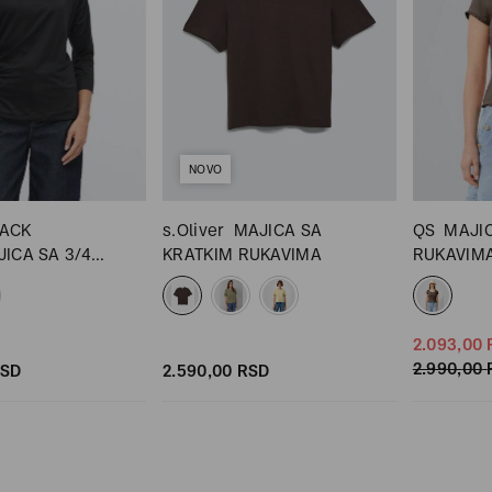
NOVO
LACK
s.Oliver
MAJICA SA
QS
MAJI
ICA SA 3/4
KRATKIM RUKAVIMA
RUKAVIM
2.093,
00
2.990,
00
SD
2.590,
00
RSD