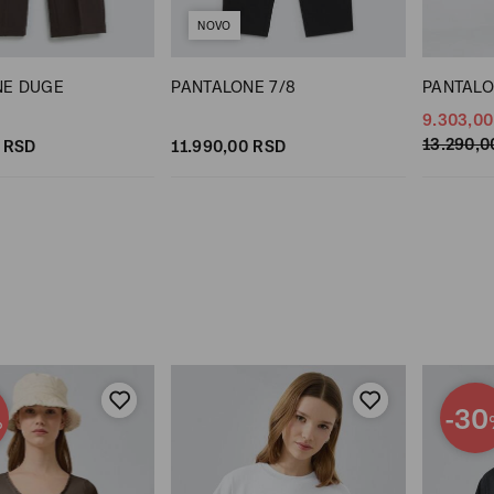
NOVO
NE DUGE
PANTALONE 7/8
PANTAL
9.303,
00
13.290,
0
RSD
11.990,
00
RSD
-30
%