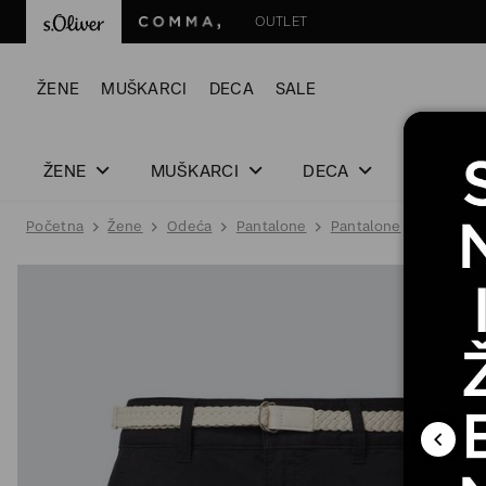
OUTLET
ŽENE
MUŠKARCI
DECA
SALE
ŽENE
MUŠKARCI
DECA
SALE
Početna
Žene
Odeća
Pantalone
Pantalone
ŠORTS