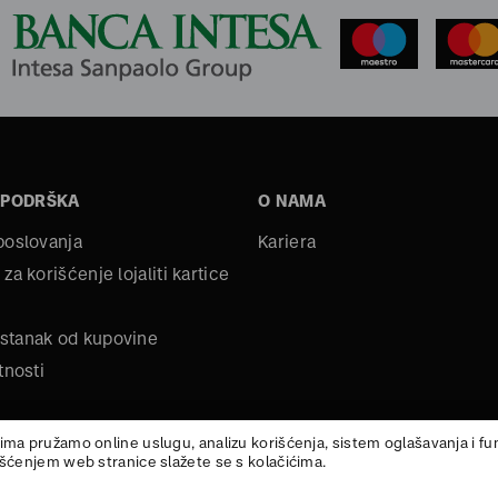
 PODRŠKA
O NAMA
 poslovanja
Kariera
 za korišćenje lojaliti kartice
stanak od kupovine
tnosti
ima pružamo online uslugu, analizu korišćenja, sistem oglašavanja i f
išćenjem web stranice slažete se s kolačićima.