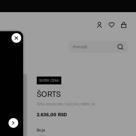
SUPER CENA
ŠORTS
Šifra proizvoda: 2161341_9999_34
2.636,
00
RSD
Boja