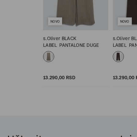
NOVO
NOVO
RTS
s.Oliver BLACK
s.Oliver B
LABEL
PANTALONE DUGE
LABEL
PA
SD
SD
13.290,
00
RSD
13.290,
00