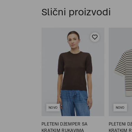
Slični proizvodi
NOVO
NOVO
PLETENI DžEMPER SA
PLETENI D
EMPER SA 3/4
KRATKIM RUKAVIMA
KRATKIM 