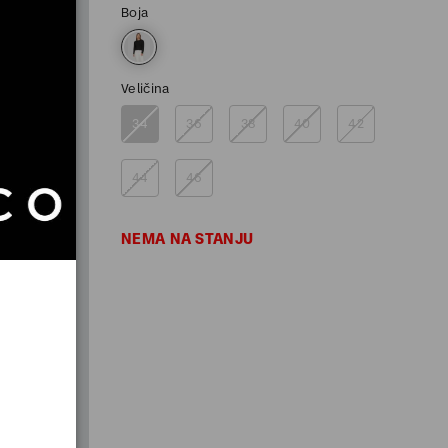
Boja
Veličina
34
36
38
40
42
44
46
NEMA NA STANJU