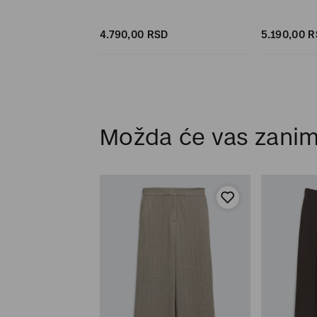
SD
4.790,
00
RSD
5.190,
00
R
Možda će vas zanim