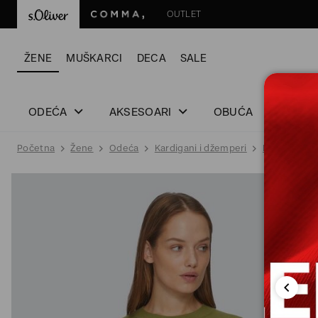
OUTLET
ŽENE
MUŠKARCI
DECA
SALE
ODEĆA
AKSESOARI
OBUĆA
Početna
Žene
Odeća
Kardigani i džemperi
Džemper