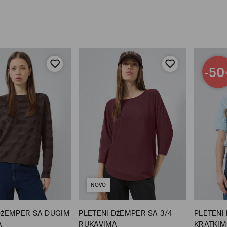
-50
NOVO
DžEMPER SA DUGIM
PLETENI DžEMPER SA 3/4
PLETENI
A
RUKAVIMA
KRATKIM