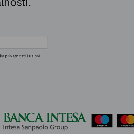
lnosti.
ika privatnosti
i
uslovi