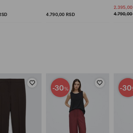
2.395,
00
4.790,
00
RSD
4.790,
00
RSD
-30
-30
%