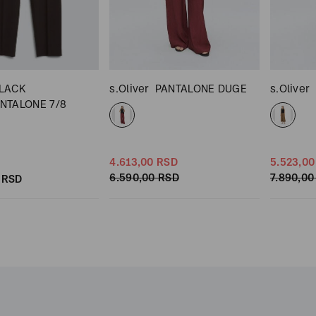
BLACK
s.Oliver
PANTALONE DUGE
s.Oliver
NTALONE 7/8
4.613,
00
RSD
5.523,
00
6.590,
00
RSD
7.890,
00
RSD