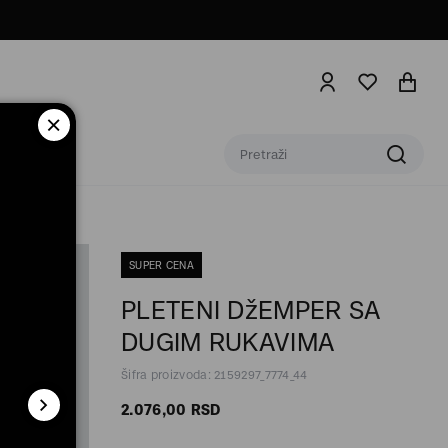
SUPER CENA
PLETENI DžEMPER SA
DUGIM RUKAVIMA
Šifra proizvoda: 2159297_7774_44
2.076,
00
RSD