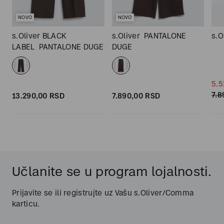
NOVO
NOVO
8
s.Oliver BLACK
s.Oliver
PANTALONE
s.O
LABEL
PANTALONE DUGE
DUGE
5.5
7.8
13.290,
00
RSD
7.890,
00
RSD
Učlanite se u program lojalnosti.
Prijavite se ili registrujte uz Vašu s.Oliver/Comma
karticu.