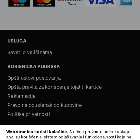
USLUGA
Saveti o veličinama
KORISNIČKA PODRŠKA
Opšti uslovi poslovanja
Opšta pravila za korišćenje lojaliti kartice
Reklamacije
Pravo na odustanak od kupovine
Politika privatnosti
O NAMA
Web stranica koristi kolačiće.
S njima pružamo online uslugu,
analizu korišćenja, sistem oglašavanja i funkcionalnosti koje ne
Kariera