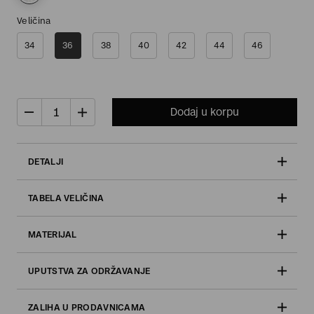
Veličina
34
36
38
40
42
44
46
Dodaj u korpu
DETALJI
TABELA VELIČINA
MATERIJAL
UPUTSTVA ZA ODRŽAVANJE
ZALIHA U PRODAVNICAMA