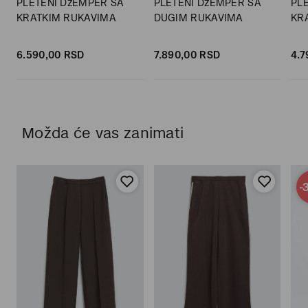
PLETENI DžEMPER SA
PLETENI DžEMPER SA
PL
KRATKIM RUKAVIMA
DUGIM RUKAVIMA
KR
6.590,
00
RSD
7.890,
00
RSD
4.7
Možda će vas zanimati
-