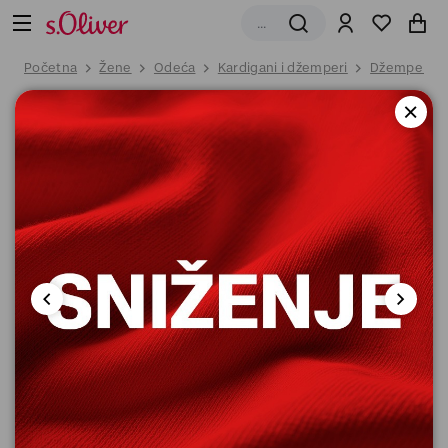
Početna
Žene
Odeća
Kardigani i džemperi
Džemper