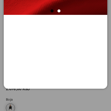
SUPER CENA
PLETENI DžEMPER SA DUGIM
RUKAVIMA
Šifra proizvoda: 2159297_9999_36
2.076,
00
RSD
Boja