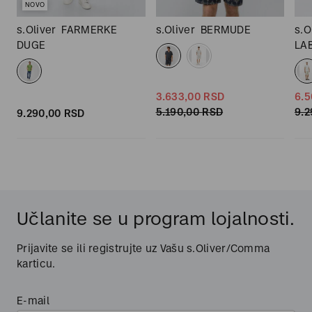
NOVO
s.Oliver
FARMERKE
s.Oliver
BERMUDE
s.O
DUGE
LA
3.633,
00
RSD
6.5
5.190,
00
RSD
9.2
9.290,
00
RSD
Učlanite se u program lojalnosti.
Prijavite se ili registrujte uz Vašu s.Oliver/Comma
karticu.
E-mail