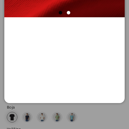
MAJICA SA KRATKIM RUKAVIMA
Šifra proizvoda: 2175634_9999_XXL
-50
1.045,
00
RSD
1.045,
00
RSD
%
2.090,
00
RSD
Boja