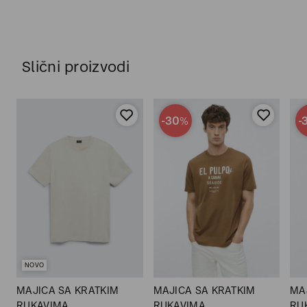
Slični proizvodi
-30
-
%
NOVO
MAJICA SA KRATKIM
MAJICA SA KRATKIM
MA
RUKAVIMA
RUKAVIMA
RU