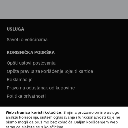
USLUGA
Saveti o veličinama
KORISNIČKA PODRŠKA
Opšti uslovi poslovanja
Opšta pravila za korišćenje lojaliti kartice
Reklamacije
Pravo na odustanak od kupovine
Politika privatnosti
O NAMA
Web stranica koristi kolačiće.
S njima pružamo online uslugu,
analizu korišćenja, sistem oglašavanja i funkcionalnosti koje ne
Kariera
bismo mogli da pružimo bez kolačića. Daljim korišćenjem web
stranice slažete se s kolačićima.