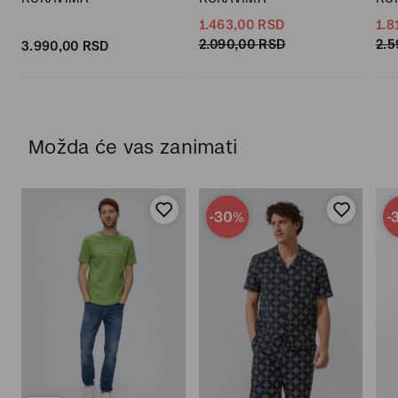
1.463,
00
RSD
1.8
2.090,
00
RSD
2.5
3.990,
00
RSD
Možda će vas zanimati
-30
-
%