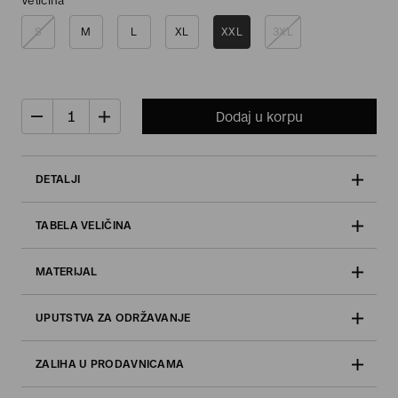
Veličina
S
M
L
XL
XXL
3XL
Dodaj u korpu
DETALJI
TABELA VELIČINA
MATERIJAL
UPUTSTVA ZA ODRŽAVANJE
ZALIHA U PRODAVNICAMA