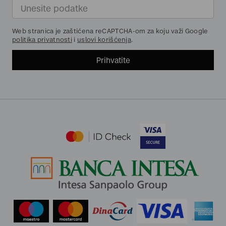
Web stranica je zaštićena reCAPTCHA-om za koju važi Google
politika privatnosti
i
uslovi korišćenja
.
Prihvatite