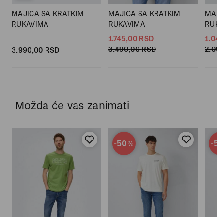
MAJICA SA KRATKIM
MAJICA SA KRATKIM
MA
RUKAVIMA
RUKAVIMA
RU
1.745,
00
RSD
1.0
3.490,
00
RSD
2.0
3.990,
00
RSD
Možda će vas zanimati
-50
-
%