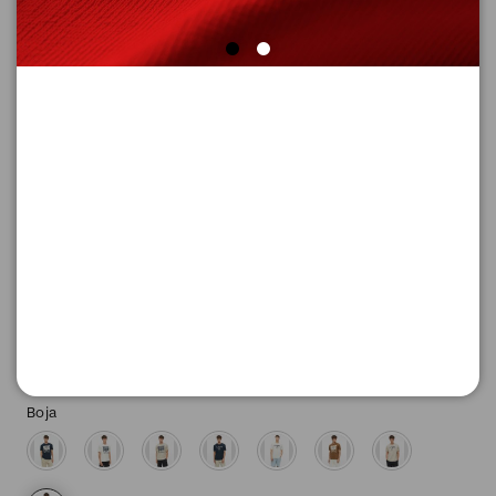
MAJICA SA KRATKIM RUKAVIMA
Šifra proizvoda: 2178215_89D2_XL
-30
1.463,
00
RSD
627,
00
RSD
%
2.090,
00
RSD
Boja