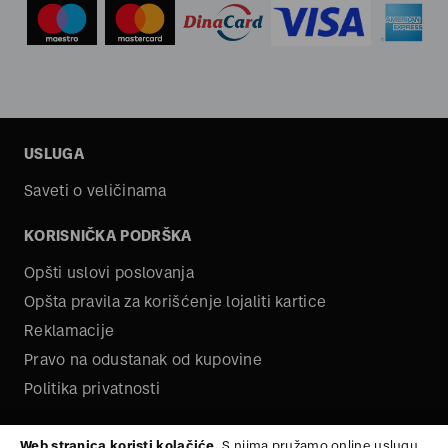
USLUGA
Saveti o veličinama
KORISNIČKA PODRŠKA
Opšti uslovi poslovanja
Opšta pravila za korišćenje lojaliti kartice
Reklamacije
Pravo na odustanak od kupovine
Politika privatnosti
O NAMA
Web stranica koristi kolačiće.
S njima pružamo online uslugu,