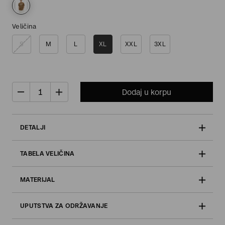
Veličina
S
M
L
XL
XXL
3XL
Dodaj u korpu
DETALJI
TABELA VELIČINA
MATERIJAL
UPUTSTVA ZA ODRŽAVANJE