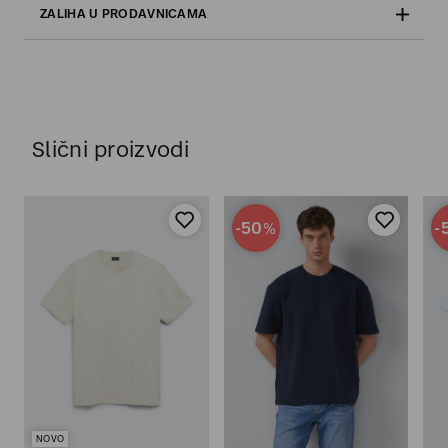
ZALIHA U PRODAVNICAMA
Slični proizvodi
-50
-
%
NOVO