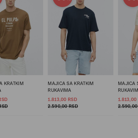
A KRATKIM
MAJICA SA KRATKIM
MAJICA 
A
RUKAVIMA
RUKAVI
RSD
1.813,
00
RSD
1.813,
00
RSD
2.590,
00
RSD
2.590,
00