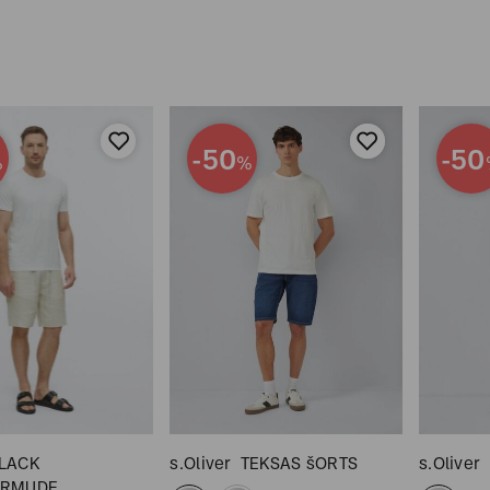
-50
-50
%
%
BLACK
s.Oliver
TEKSAS šORTS
s.Oliver
ERMUDE