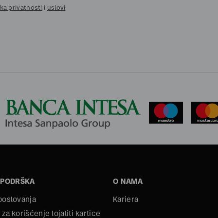
ika privatnosti
i
uslovi
 PODRŠKA
O NAMA
 poslovanja
Kariera
 za korišćenje lojaliti kartice