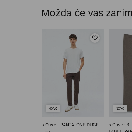
Možda će vas zanim
NOVO
NOVO
KE DUGE
s.Oliver
PANTALONE DUGE
s.Oliver B
LABEL
PA