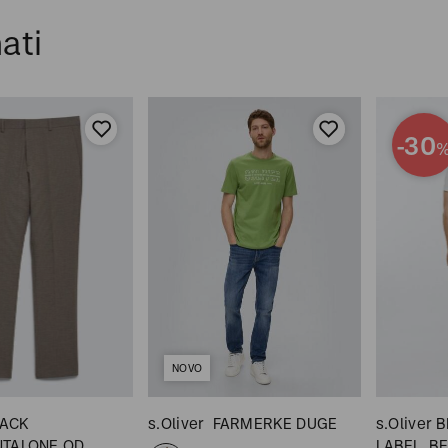
ati
-30
NOVO
LACK
s.Oliver
FARMERKE DUGE
s.Oliver 
NTALONE OD
LABEL
B