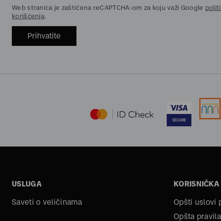
Web stranica je zaštićena reCAPTCHA-om za koju važi Google
polit
korišćenja
.
Prihvatite
USLUGA
KORISNIČKA
Saveti o veličinama
Opšti uslovi
Opšta pravila