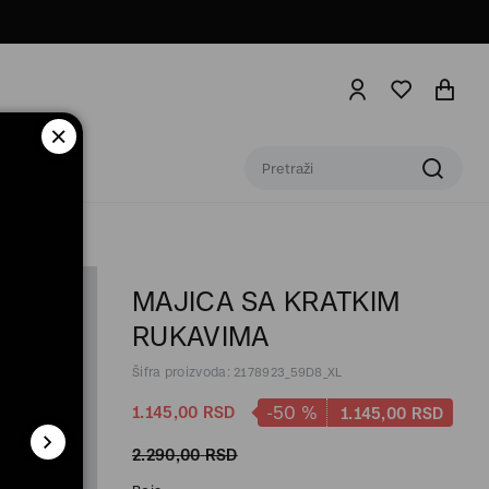
MAJICA SA KRATKIM
RUKAVIMA
Šifra proizvoda: 2178923_59D8_XL
-50
%
1.145,
00
RSD
1.145,
00
RSD
2.290,
00
RSD