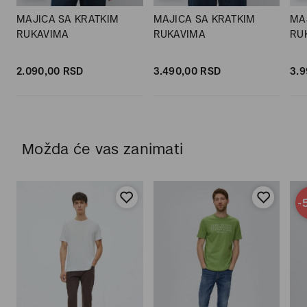
MAJICA SA KRATKIM
MAJICA SA KRATKIM
MA
RUKAVIMA
RUKAVIMA
RU
2.090,
00
RSD
3.490,
00
RSD
3.9
Možda će vas zanimati
-