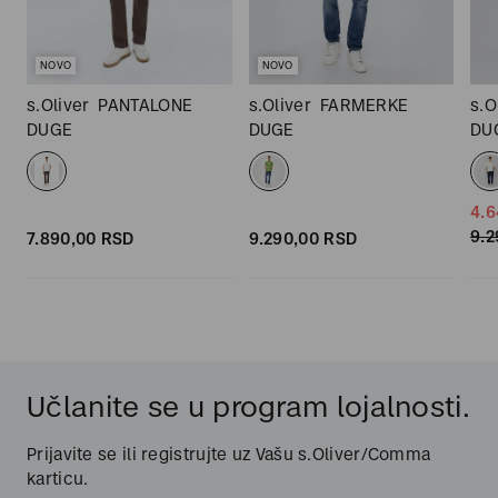
NOVO
NOVO
s.Oliver
PANTALONE
s.Oliver
FARMERKE
s.O
DUGE
DUGE
DU
4.6
9.2
7.890,
00
RSD
9.290,
00
RSD
Učlanite se u program lojalnosti.
Prijavite se ili registrujte uz Vašu s.Oliver/Comma
karticu.