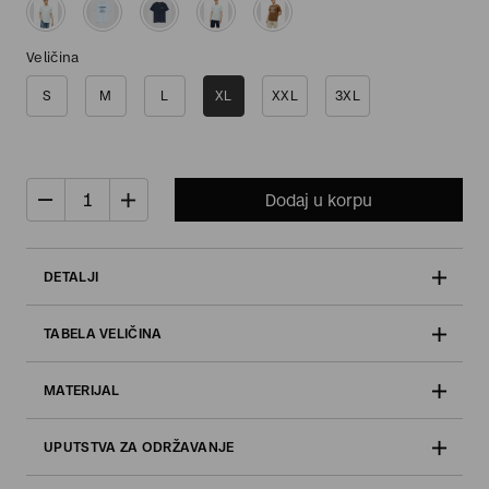
Veličina
S
M
L
XL
XXL
3XL
Dodaj u korpu
DETALJI
TABELA VELIČINA
MATERIJAL
UPUTSTVA ZA ODRŽAVANJE