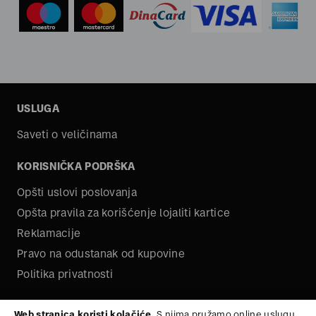
USLUGA
Saveti o veličinama
KORISNIČKA PODRŠKA
Opšti uslovi poslovanja
Opšta pravila za korišćenje lojaliti kartice
Reklamacije
Pravo na odustanak od kupovine
Politika privatnosti
O NAMA
Web stranica koristi kolačiće.
S njima pružamo online uslugu,