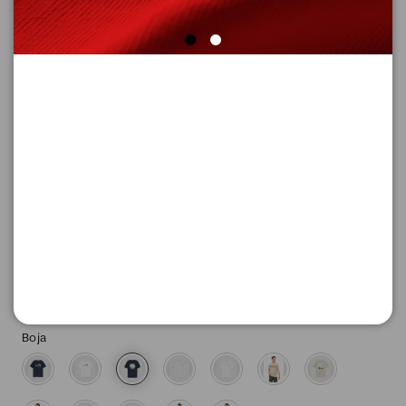
MAJICA SA KRATKIM RUKAVIMA
Šifra proizvoda: 2178923_59D2_XL
-50
1.145,
00
RSD
1.145,
00
RSD
%
2.290,
00
RSD
Boja