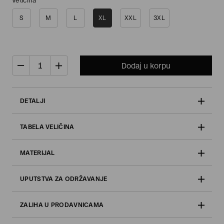
Veličina
S
M
L
XL
XXL
3XL
Dodaj u korpu
DETALJI
TABELA VELIČINA
MATERIJAL
UPUTSTVA ZA ODRŽAVANJE
ZALIHA U PRODAVNICAMA