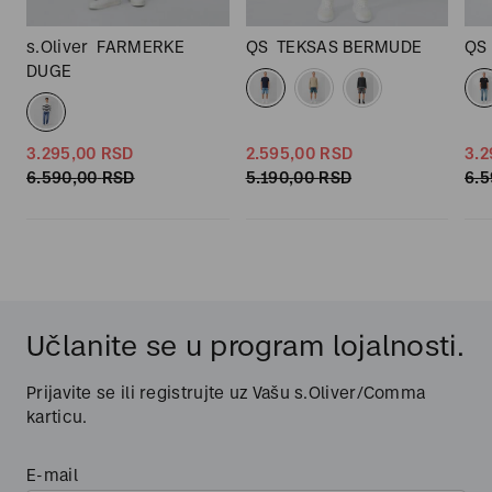
s.Oliver
FARMERKE
QS
TEKSAS BERMUDE
QS
DUGE
3.295,
00
RSD
2.595,
00
RSD
3.2
6.590,
00
RSD
5.190,
00
RSD
6.5
Učlanite se u program lojalnosti.
Prijavite se ili registrujte uz Vašu s.Oliver/Comma
karticu.
E-mail