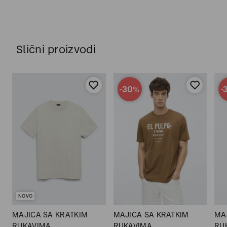
Slični proizvodi
-30
-
%
NOVO
MAJICA SA KRATKIM
MAJICA SA KRATKIM
MA
RUKAVIMA
RUKAVIMA
RU