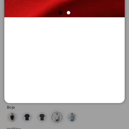
MAJICA SA KRATKIM RUKAVIMA
Šifra proizvoda: 2173612_02D1_XL
-50
1.045,
00
RSD
1.045,
00
RSD
%
2.090,
00
RSD
Boja