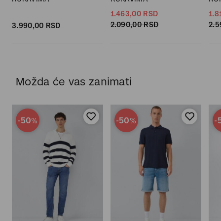
1.463,
00
RSD
1.8
2.090,
00
RSD
2.5
3.990,
00
RSD
Možda će vas zanimati
-50
-50
-
%
%