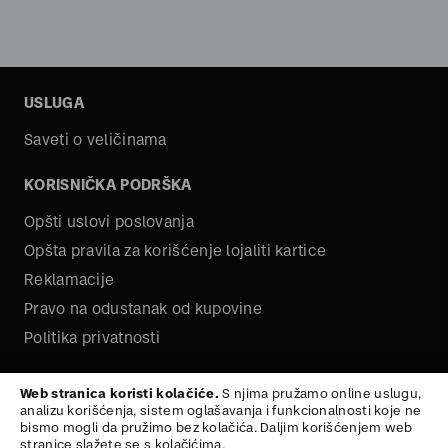
USLUGA
Saveti o veličinama
KORISNIČKA PODRŠKA
Opšti uslovi poslovanja
Opšta pravila za korišćenje lojaliti kartice
Reklamacije
Pravo na odustanak od kupovine
Politika privatnosti
O NAMA
Web stranica koristi kolačiće.
S njima pružamo online uslugu,
analizu korišćenja, sistem oglašavanja i funkcionalnosti koje ne
Kariera
bismo mogli da pružimo bez kolačića. Daljim korišćenjem web
stranice slažete se s kolačićima.