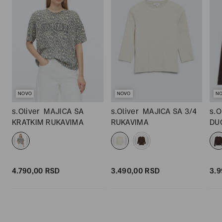
NOVO
NOVO
N
M
s.Oliver
MAJICA SA
s.Oliver
MAJICA SA 3/4
s.O
KRATKIM RUKAVIMA
RUKAVIMA
DU
4.790,
00
RSD
3.490,
00
RSD
3.9