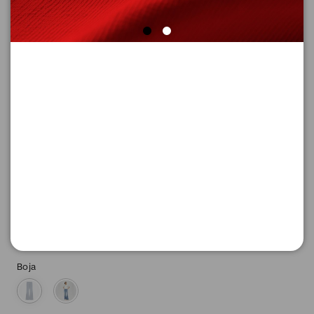
FARMERKE DUGE
Šifra proizvoda: 2150417_55Z4_42_32
-50
4.645,
00
RSD
4.645,
00
RSD
%
9.290,
00
RSD
Boja