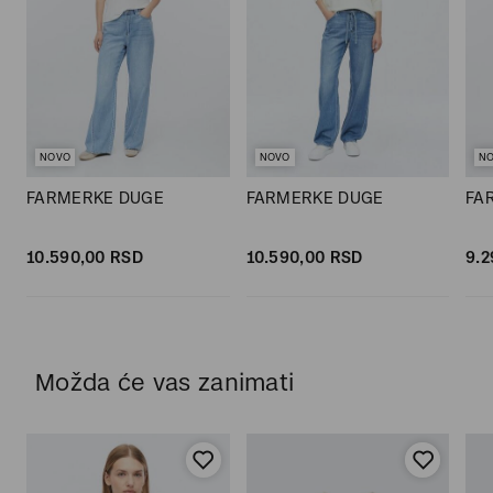
NOVO
NOVO
N
FARMERKE DUGE
FARMERKE DUGE
FA
10.590,
00
RSD
10.590,
00
RSD
9.2
Možda će vas zanimati