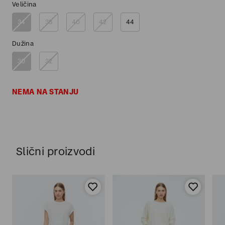
Veličina
34
38
40
42
44
Dužina
30
32
NEMA NA STANJU
Slični proizvodi