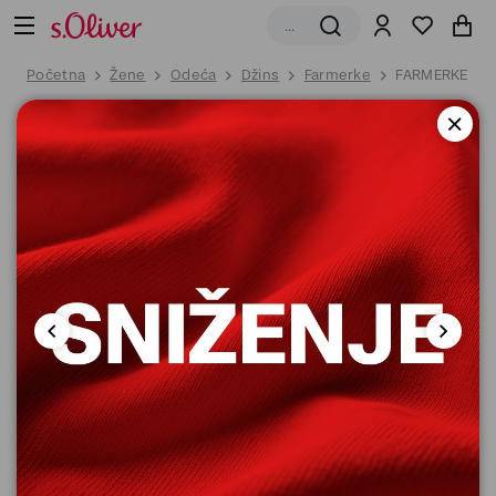
Početna
Žene
Odeća
Džins
Farmerke
FARMERKE DU