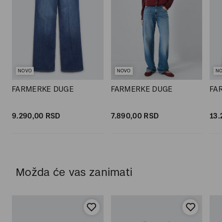
NOVO
NOVO
N
FARMERKE DUGE
FARMERKE DUGE
FA
9.290,
00
RSD
7.890,
00
RSD
13.
Možda će vas zanimati