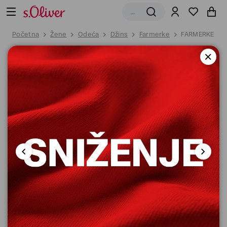
Početna
Žene
Odeća
Džins
Farmerke
FARMERKE DU