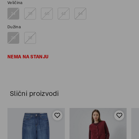
Veličina
34
38
40
42
44
Dužina
30
32
NEMA NA STANJU
Slični proizvodi