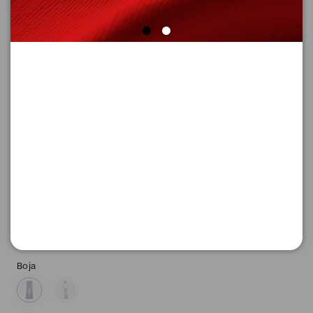
FARMERKE DUGE
Šifra proizvoda: 2150417_55Z4_38_30
-50
4.645,
00
RSD
4.645,
00
RSD
%
9.290,
00
RSD
Boja