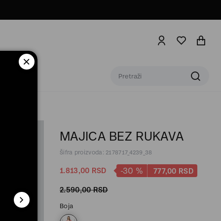
MAJICA BEZ RUKAVA
Šifra proizvoda: 2178717_4239_38
-30
%
1.813,
00
RSD
777,
00
RSD
2.590,
00
RSD
Boja