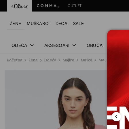
OUTLET
ŽENE
MUŠKARCI
DECA
SALE
ODEĆA
AKSESOARI
OBUĆA
Početna
Žene
Odeća
Majice
Majica
MAJICA BEZ RU