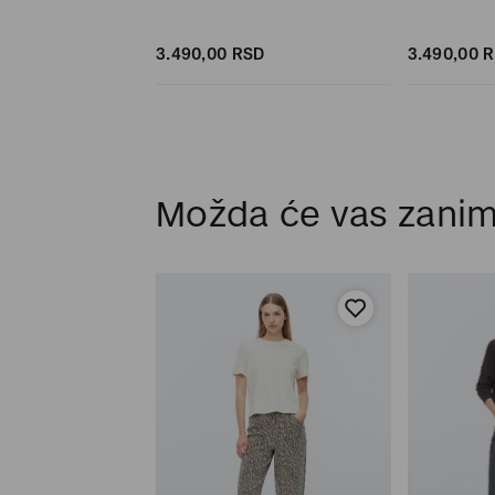
D
SD
3.490,
00
RSD
3.490,
00
R
Možda će vas zanim