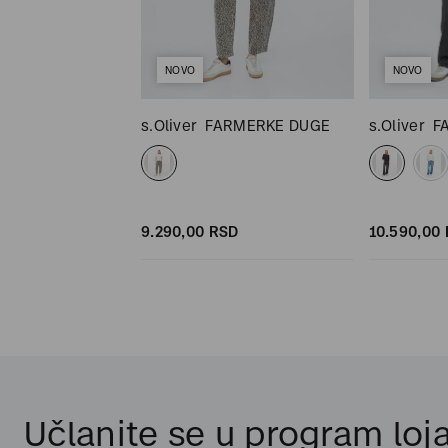
NOVO
NOVO
KSAS šORTS
s.Oliver
FARMERKE DUGE
s.Oliver
F
SD
SD
9.290,
00
RSD
10.590,
00
Učlanite se u program loja