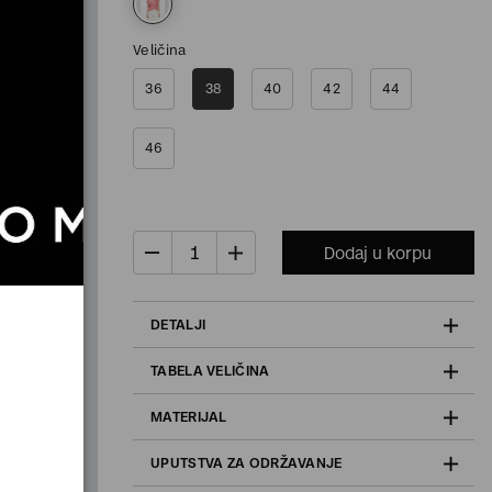
Veličina
36
38
40
42
44
46
Dodaj u korpu
DETALJI
TABELA VELIČINA
MATERIJAL
UPUTSTVA ZA ODRŽAVANJE