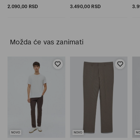
2.090,
00
RSD
3.490,
00
RSD
3.9
Možda će vas zanimati
NOVO
NOVO
N