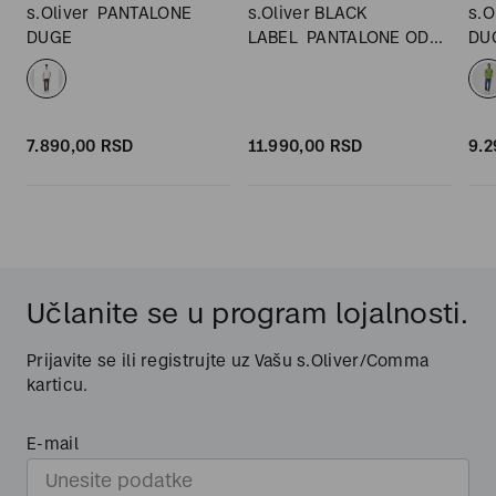
s.Oliver
PANTALONE
s.Oliver BLACK
s.O
DUGE
LABEL
PANTALONE OD
DU
ODELA DUGE
7.890,
00
RSD
11.990,
00
RSD
9.2
Učlanite se u program lojalnosti.
Prijavite se ili registrujte uz Vašu s.Oliver/Comma
karticu.
E-mail