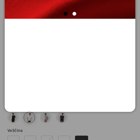
MAJICA SA KRATKIM RUKAVIMA
Šifra proizvoda: 2151670_0100_XXL
2.590,
00
RSD
Boja
Veličina