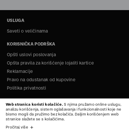
USLUGA
Saveti o veličinama
KORISNIČKA PODRŠKA
Opšti uslovi poslovanja
Opšta pravila za korišćenje lojaliti kartice
Reklamacije
Pravo na odustanak od kupovine
Politika privatnosti
O NAMA
Web stranica koristi kolačiće.
S njima pružamo online uslugu,
analizu korišćenja, sistem oglašavanja i funkcionalnosti koje ne
Kariera
bismo mogli da pružimo bez kolačića. Daljim korišćenjem web
stranice slažete se s kolačićima.
Pročitaj više