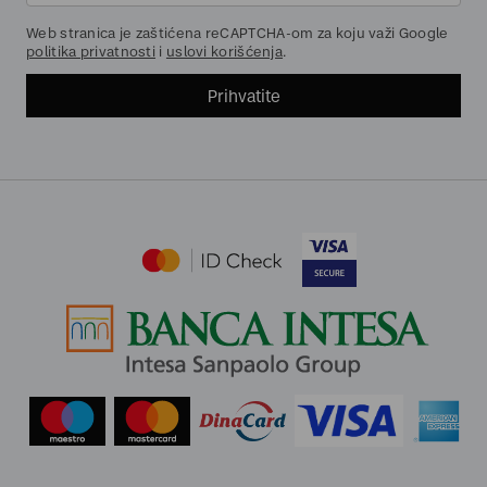
Web stranica je zaštićena reCAPTCHA-om za koju važi Google
politika privatnosti
i
uslovi korišćenja
.
Prihvatite