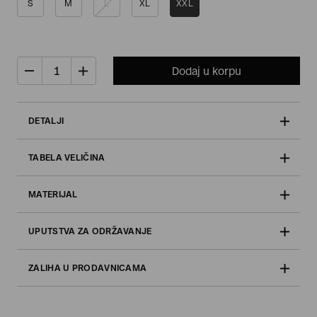
S
M
L
XL
XXL
Dodaj u korpu
DETALJI
TABELA VELIČINA
MATERIJAL
UPUTSTVA ZA ODRŽAVANJE
ZALIHA U PRODAVNICAMA