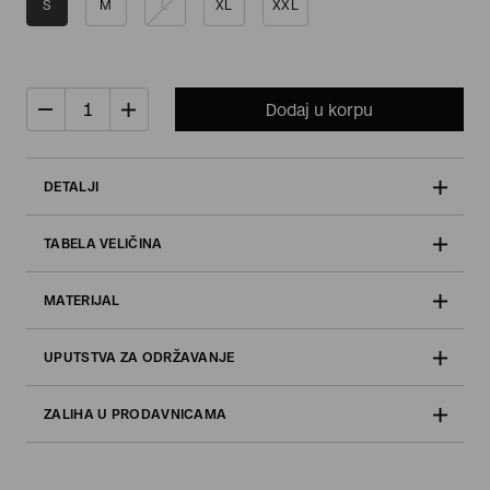
S
M
L
XL
XXL
Dodaj u korpu
DETALJI
TABELA VELIČINA
MATERIJAL
UPUTSTVA ZA ODRŽAVANJE
ZALIHA U PRODAVNICAMA