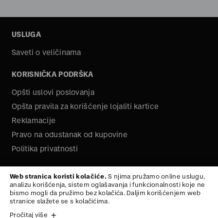
USLUGA
Saveti o veličinama
KORISNIČKA PODRŠKA
Opšti uslovi poslovanja
Opšta pravila za korišćenje lojaliti kartice
Reklamacije
Pravo na odustanak od kupovine
Politika privatnosti
O NAMA
Web stranica koristi kolačiće.
S njima pružamo online uslugu,
analizu korišćenja, sistem oglašavanja i funkcionalnosti koje ne
Kariera
bismo mogli da pružimo bez kolačića. Daljim korišćenjem web
stranice slažete se s kolačićima.
Pročitaj više