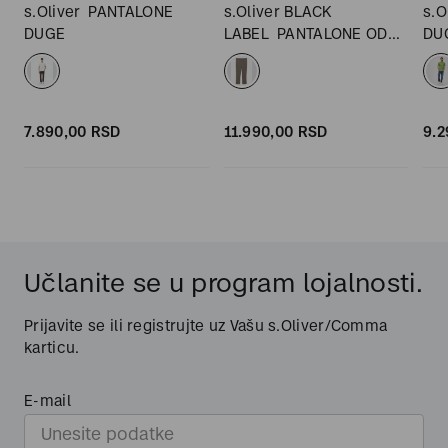
s.Oliver
PANTALONE
s.Oliver BLACK
s.O
DUGE
LABEL
PANTALONE OD
DU
ODELA DUGE
7.890,
00
RSD
11.990,
00
RSD
9.2
Učlanite se u program lojalnosti.
Prijavite se ili registrujte uz Vašu s.Oliver/Comma
karticu.
E-mail