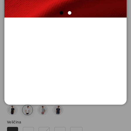
MAJICA SA KRATKIM RUKAVIMA
Šifra proizvoda: 2151670_0100_S
2.590,
00
RSD
Boja
Veličina