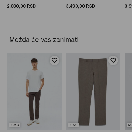
2.090,
00
RSD
3.490,
00
RSD
3.9
Možda će vas zanimati
NOVO
NOVO
N