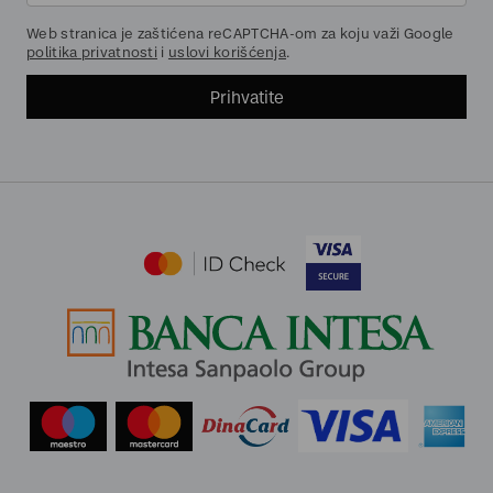
Web stranica je zaštićena reCAPTCHA-om za koju važi Google
politika privatnosti
i
uslovi korišćenja
.
Prihvatite