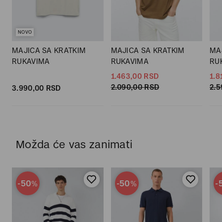
NOVO
MAJICA SA KRATKIM
MAJICA SA KRATKIM
MA
RUKAVIMA
RUKAVIMA
RU
1.463,
00
RSD
1.8
2.090,
00
RSD
2.5
3.990,
00
RSD
Možda će vas zanimati
-50
-50
-
%
%