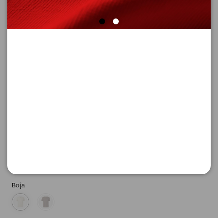
MAJICA SA KRATKIM RUKAVIMA
Šifra proizvoda: 2174626_9305_L
-50
1.995,
00
RSD
1.995,
00
RSD
%
3.990,
00
RSD
Boja