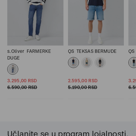
s.Oliver
FARMERKE
QS
TEKSAS BERMUDE
QS
DUGE
3.295,
00
RSD
2.595,
00
RSD
3.2
6.590,
00
RSD
5.190,
00
RSD
6.5
Učlanite se u program lojalnosti.