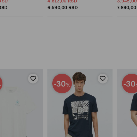
RSD
4.613,
00
RSD
3.945,
00
RSD
6.590,
00
RSD
7.890,
00
-30
-30
%
%