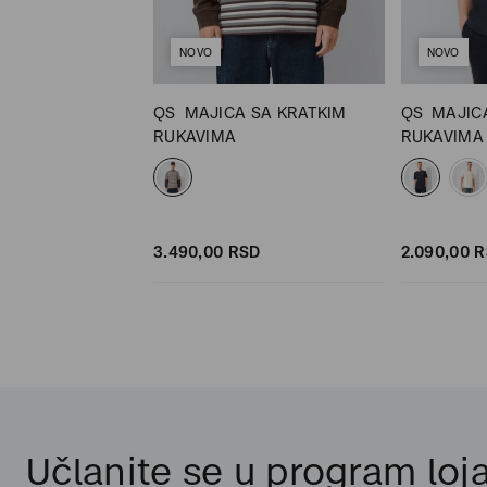
NOVO
NOVO
JICA SA
QS
MAJICA SA KRATKIM
QS
MAJIC
UKAVIMA
RUKAVIMA
RUKAVIMA
D
SD
3.490,
00
RSD
2.090,
00
R
Učlanite se u program loja