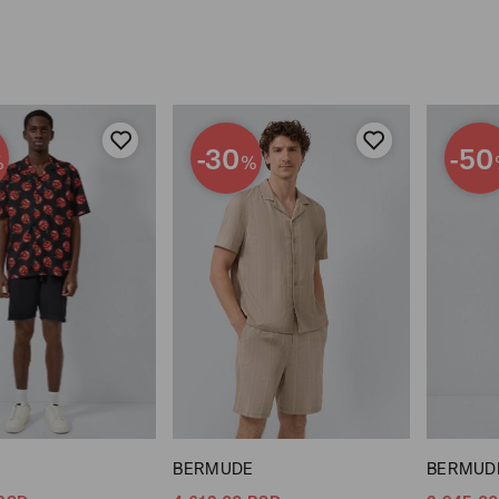
-30
-50
%
%
BERMUDE
BERMUD