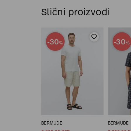
Slični proizvodi
-30
-30
%
%
A
BERMUDE
BERMUDE