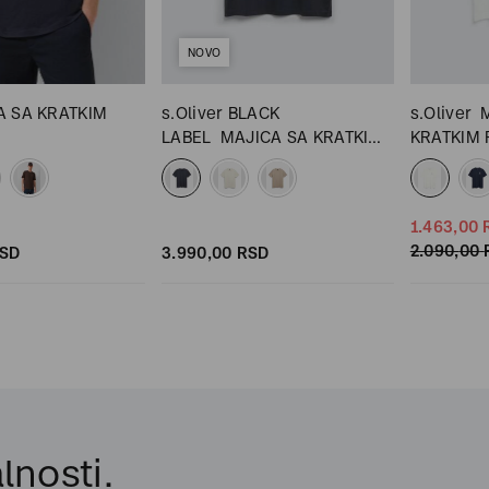
NOVO
A SA KRATKIM
s.Oliver BLACK
s.Oliver
LABEL
MAJICA SA KRATKIM
KRATKIM
RUKAVIMA
1.463,
00
2.090,
00
SD
3.990,
00
RSD
lnosti.