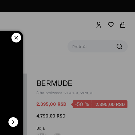
BERMUDE
Šifra proizvoda: 2176101_5978_M
-50
%
2.395,
00
RSD
2.395,
00
RSD
4.790,
00
RSD
Boja