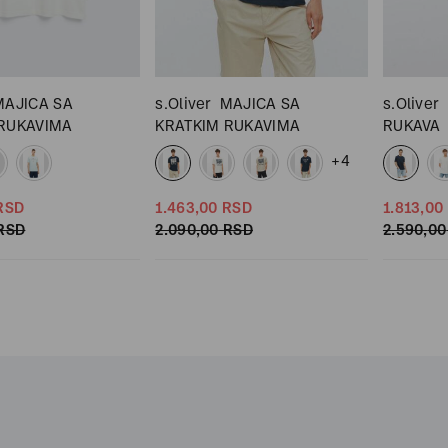
MAJICA SA
s.Oliver
MAJICA SA
s.Oliver
 RUKAVIMA
KRATKIM RUKAVIMA
RUKAVA
+4
RSD
1.463,
00
RSD
1.813,
00
RSD
2.090,
00
RSD
2.590,
00