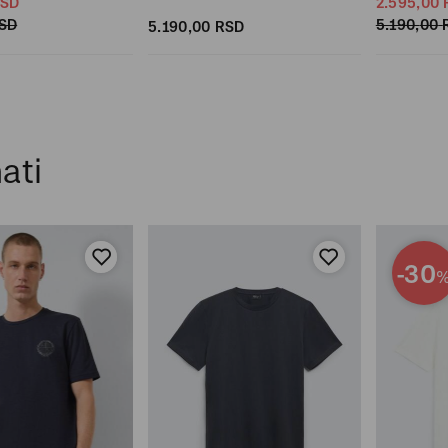
SD
2.595,
00
SD
5.190,
00
5.190,
00
RSD
ati
-30