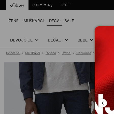
OUTLET
ŽENE
MUŠKARCI
DECA
SALE
DEVOJČICE
DEČACI
BEBE
Početna
Muškarci
Odeća
Džins
Bermude
BERMUDE