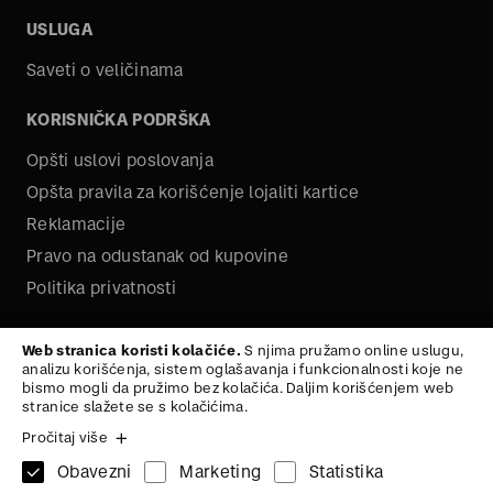
USLUGA
Saveti o veličinama
KORISNIČKA PODRŠKA
Opšti uslovi poslovanja
Opšta pravila za korišćenje lojaliti kartice
Reklamacije
Pravo na odustanak od kupovine
Politika privatnosti
O NAMA
Web stranica koristi kolačiće.
S njima pružamo online uslugu,
analizu korišćenja, sistem oglašavanja i funkcionalnosti koje ne
Kariera
bismo mogli da pružimo bez kolačića. Daljim korišćenjem web
stranice slažete se s kolačićima.
Pročitaj više
Obavezni
Marketing
Statistika