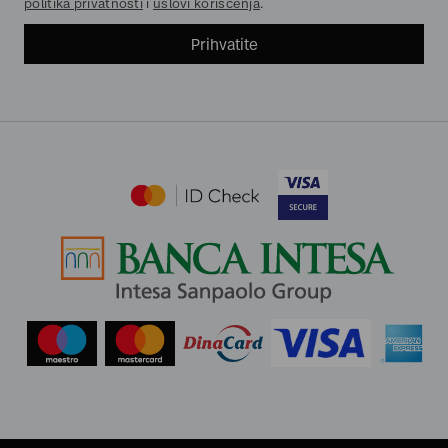
politika privatnosti
i
uslovi korišćenja
.
Prihvatite