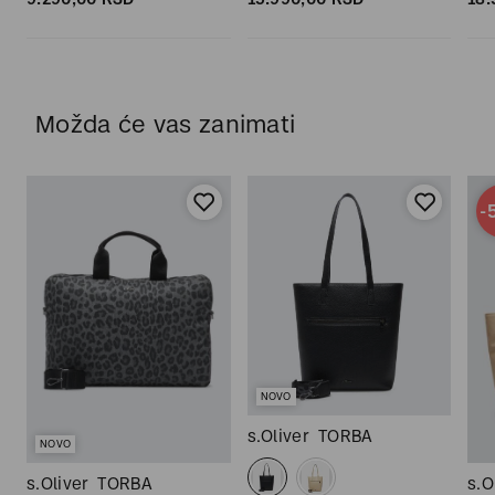
Možda će vas zanimati
-
NOVO
s.Oliver
TORBA
NOVO
s.Oliver
TORBA
s.O