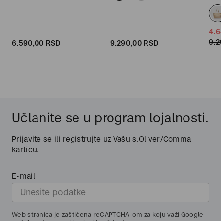
4.6
9.2
6.590,
00
RSD
9.290,
00
RSD
Učlanite se u program lojalnosti.
Prijavite se ili registrujte uz Vašu s.Oliver/Comma
karticu.
E-mail
Web stranica je zaštićena reCAPTCHA-om za koju važi Google