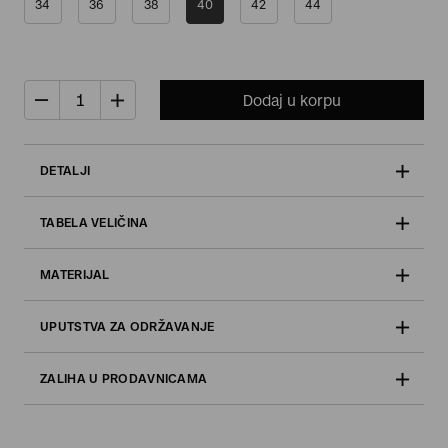
34
36
38
40
42
44
Dodaj u korpu
DETALJI
TABELA VELIČINA
MATERIJAL
UPUTSTVA ZA ODRŽAVANJE
ZALIHA U PRODAVNICAMA