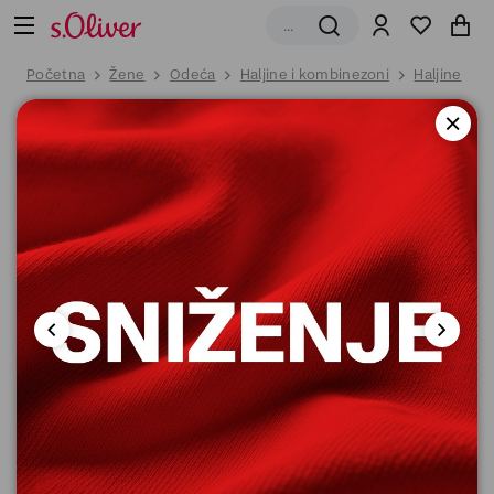
Početna
Žene
Odeća
Haljine i kombinezoni
Haljine