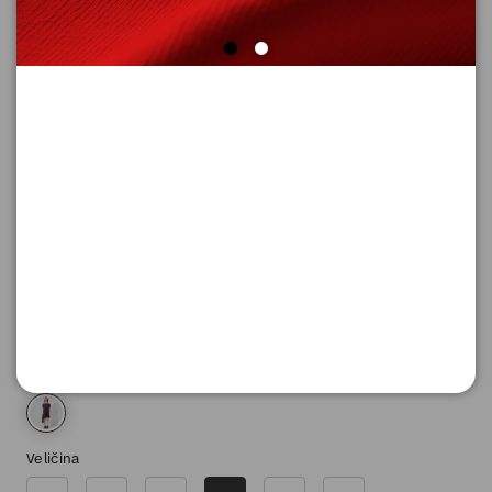
HALJINA KRATKA
Šifra proizvoda: 2181030_4923_40
6.590,
00
RSD
Boja
Veličina