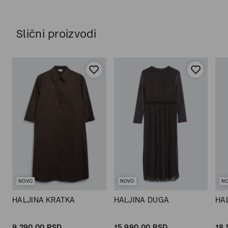
Slični proizvodi
NOVO
NOVO
N
HALJINA KRATKA
HALJINA DUGA
HA
9.290,
00
RSD
15.990,
00
RSD
18.