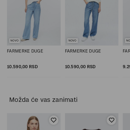
NOVO
NOVO
N
FARMERKE DUGE
FARMERKE DUGE
FA
10.590,
00
RSD
10.590,
00
RSD
9.2
Možda će vas zanimati