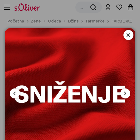
Početna
Žene
Odeća
Džins
Farmerke
FARMERKE 7/8