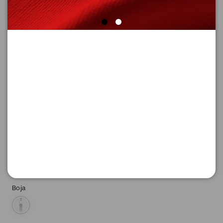
SUPER CENA
FARMERKE 7/8
Šifra proizvoda: 2169786_58Z8_26_32
3.156,
00
RSD
Boja