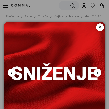
Početna
Žene
Odeća
Majice
Majica
MAJICA SA KRA