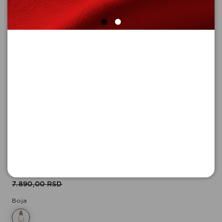
MAJICA SA KRATKIM
RUKAVIMA
Šifra proizvoda: 2181079_0120_42
-50
3.945,
00
RSD
3.945,
00
RSD
%
7.890,
00
RSD
Boja