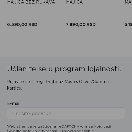
MAJICA BEZ RUKAVA
MAJICA
MA
6.590,
00
RSD
7.890,
00
RSD
5.1
Učlanite se u program lojalnosti.
Prijavite se ili registrujte uz Vašu s.Oliver/Comma
karticu.
E-mail
Web stranica je zaštićena reCAPTCHA-om za koju važi
Google
politika privatnosti
i
uslovi korišćenja
.