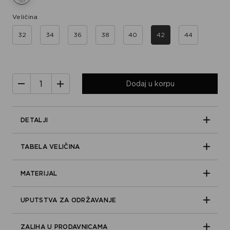
Veličina
32
34
36
38
40
42
44
Dodaj u korpu
DETALJI
TABELA VELIČINA
MATERIJAL
UPUTSTVA ZA ODRŽAVANJE
ZALIHA U PRODAVNICAMA