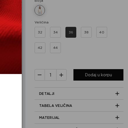
Boja
Veličina
32
34
36
38
40
42
44
Dodaj u korpu
DETALJI
TABELA VELIČINA
MATERIJAL