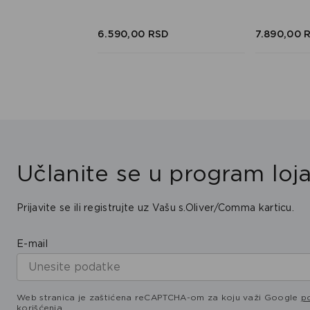
SD
SD
6.590,
00
RSD
7.890,
00
Učlanite se u program loja
Prijavite se ili registrujte uz Vašu s.Oliver/Comma karticu.
E-mail
Web stranica je zaštićena reCAPTCHA-om za koju važi Google
po
korišćenja
.