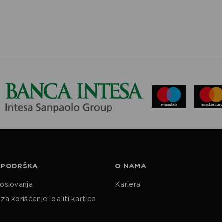
 PODRŠKA
O NAMA
poslovanja
Kariera
za korišćenje lojaliti kartice