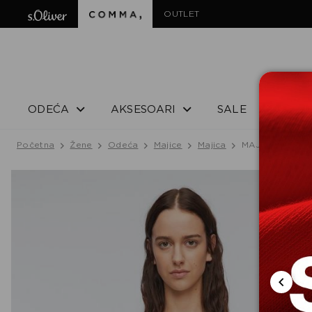
OUTLET
ODEĆA
AKSESOARI
SALE
Početna
Žene
Odeća
Majice
Majica
MAJICA SA KRA