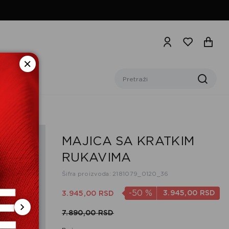
MAJICA SA KRATKIM
RUKAVIMA
Šifra proizvoda: 2181079_0120_36
-50
%
3.945,
00
RSD
3.945,
00
RSD
7.890,
00
RSD