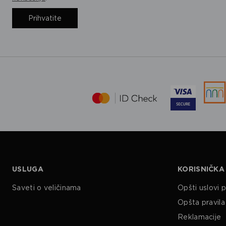
Prihvatite
USLUGA
KORISNIČKA
Saveti o veličinama
Opšti uslovi 
Opšta pravila 
Reklamacije