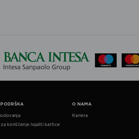
 PODRŠKA
O NAMA
poslovanja
Kariera
za korišćenje lojaliti kartice