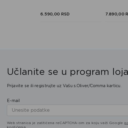
SD
SD
6.590,
00
RSD
7.890,
00
Učlanite se u program loja
Prijavite se ili registrujte uz Vašu s.Oliver/Comma karticu.
E-mail
Web stranica je zaštićena reCAPTCHA-om za koju važi Google
po
korišćenja
.