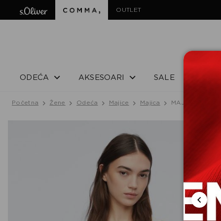
OUTLET
ODEĆA
AKSESOARI
SALE
Početna
Žene
Odeća
Majice
Majica
MAJICA