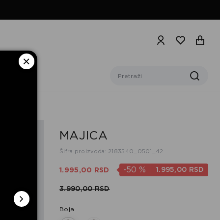
MAJICA
Šifra proizvoda: 2183540_0501_42
-50
%
1.995,
00
RSD
1.995,
00
RSD
3.990,
00
RSD
Boja