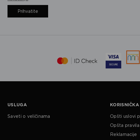
Prihvatite
USLUGA
KORISNIČKA
Saveti o veličinama
Opšti uslovi 
Opšta pravila 
Reklamacije