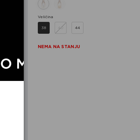
Veličina
38
40
44
NEMA NA STANJU