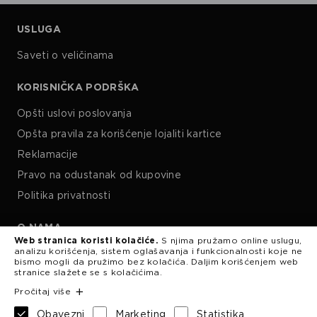
USLUGA
Saveti o veličinama
KORISNIČKA PODRŠKA
Opšti uslovi poslovanja
Opšta pravila za korišćenje lojaliti kartice
Reklamacije
Pravo na odustanak od kupovine
Politika privatnosti
O NAMA
Web stranica koristi kolačiće.
S njima pružamo online uslugu,
analizu korišćenja, sistem oglašavanja i funkcionalnosti koje ne
Kariera
bismo mogli da pružimo bez kolačića. Daljim korišćenjem web
stranice slažete se s kolačićima.
Pročitaj više
Obavezni
Marketing
Statistika