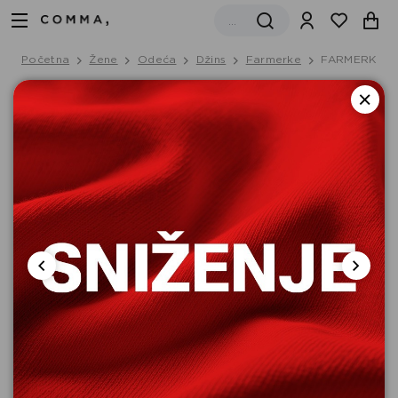
Početna
Žene
Odeća
Džins
Farmerke
FARMERKE D