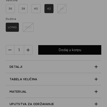
Veličina
36
38
40
42
44
Dužina
LONG
REG
Dodaj u korpu
DETALJI
TABELA VELIČINA
MATERIJAL
UPUTSTVA ZA ODRŽAVANJE