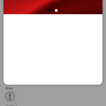
FARMERKE DUGE
Šifra proizvoda: 2178236_55Z7_42_LONG
-50
6.645,
00
RSD
6.645,
00
RSD
%
13.290,
00
RSD
Boja