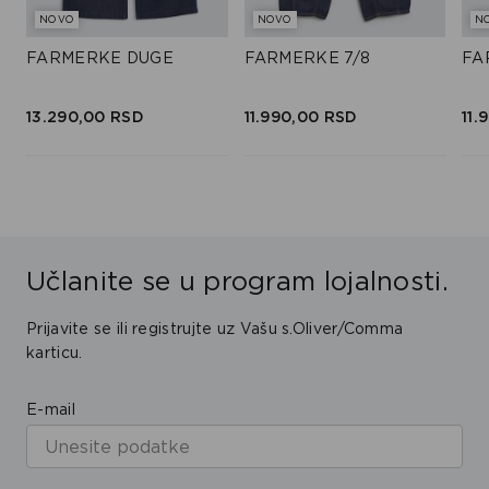
NOVO
NOVO
N
FARMERKE DUGE
FARMERKE 7/8
FA
13.290,
00
RSD
11.990,
00
RSD
11.
Učlanite se u program lojalnosti.
Prijavite se ili registrujte uz Vašu s.Oliver/Comma
karticu.
E-mail